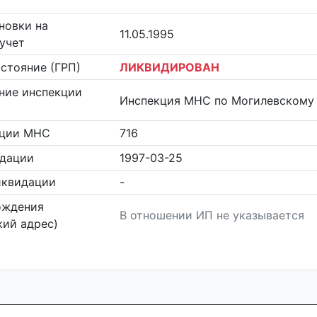
новки на
11.05.1995
учет
стояние (ГРП)
ЛИКВИДИРОВАН
ние инспекции
Инспекция МНС по Могилевскому
кции МНС
716
идации
1997-03-25
иквидации
-
ождения
В отношении ИП не указывается
ий адрес)