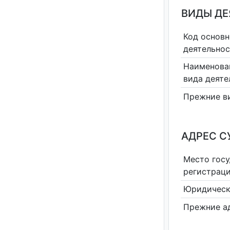
ВИДЫ Д
Код основн
деятельно
Наименова
вида деяте
Прежние в
АДРЕС С
Место гос
регистрац
Юридическ
Прежние а