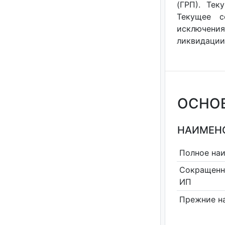
(ГРП). Тек
Текущее с
исключения
ликвидации 
ОСНО
НАИМЕНО
Полное на
Сокращенн
ИП
Прежние н