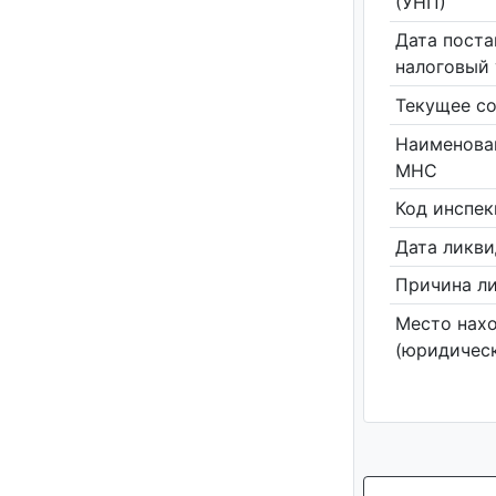
(УНП)
Дата поста
налоговый 
Текущее со
Наименова
МНС
Код инспе
Дата ликв
Причина л
Место нах
(юридическ