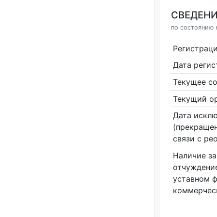
СВЕДЕНИ
по состоянию 
Регистрац
Дата реги
Текущее со
Текущий ор
Дата исклю
(прекращен
связи с ре
Наличие за
отчуждение
уставном 
коммерчес