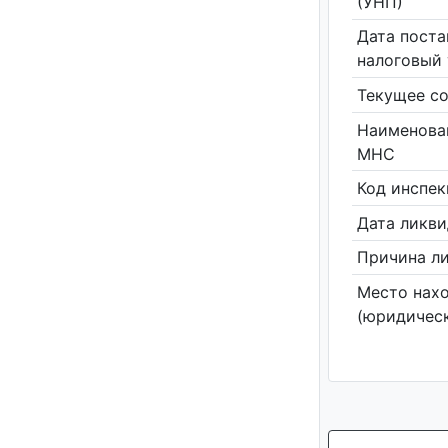
(УНП)
Дата поста
налоговый 
Текущее со
Наименова
МНС
Код инспе
Дата ликв
Причина л
Место нах
(юридическ