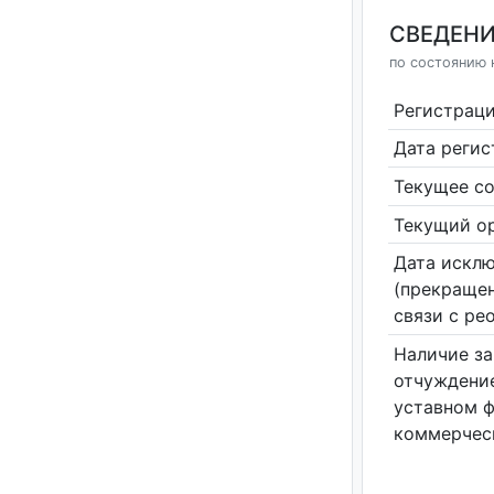
СВЕДЕНИ
по состоянию н
Регистрац
Дата реги
Текущее со
Текущий ор
Дата исклю
(прекращен
связи с ре
Наличие за
отчуждение
уставном 
коммерчес