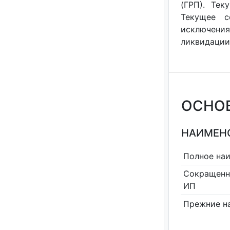
(ГРП). Тек
Текущее с
исключения
ликвидации
ОСНО
НАИМЕНО
Полное на
Сокращенн
ИП
Прежние н