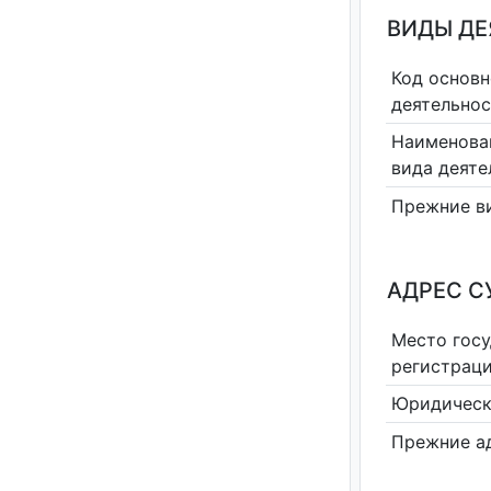
ВИДЫ Д
Код основн
деятельно
Наименова
вида деяте
Прежние в
АДРЕС С
Место гос
регистрац
Юридическ
Прежние а