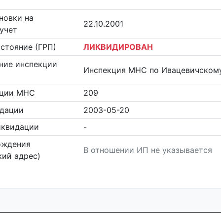
новки на
22.10.2001
учет
стояние (ГРП)
ЛИКВИДИРОВАН
ние инспекции
Инспекция МНС по Ивацевичском
кции МНС
209
идации
2003-05-20
иквидации
-
ождения
В отношении ИП не указывается
ий адрес)