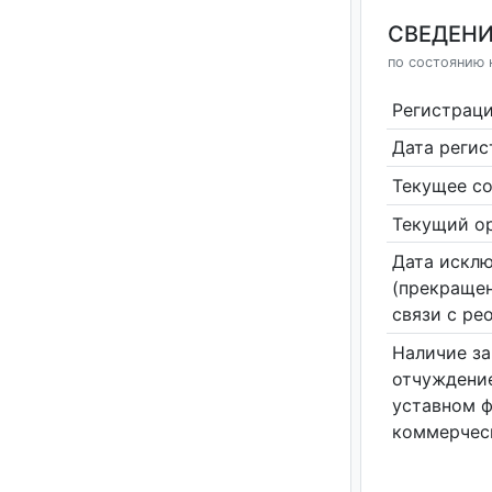
СВЕДЕНИ
по состоянию н
Регистрац
Дата реги
Текущее со
Текущий ор
Дата исклю
(прекращен
связи с ре
Наличие за
отчуждение
уставном 
коммерчес