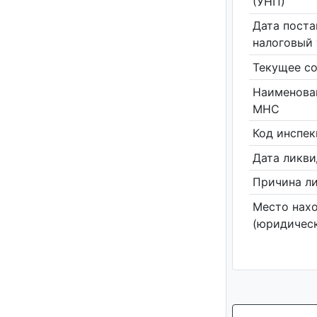
(УНП)
Дата поста
налоговый 
Текущее со
Наименова
МНС
Код инспе
Дата ликв
Причина л
Место нах
(юридическ