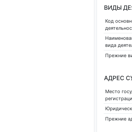
ВИДЫ Д
Код основн
деятельно
Наименова
вида деяте
Прежние в
АДРЕС С
Место гос
регистрац
Юридическ
Прежние а