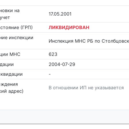
новки на
17.05.2001
учет
стояние (ГРП)
ЛИКВИДИРОВАН
ние инспекции
Инспекция МНС РБ по Столбцовс
кции МНС
623
идации
2004-07-29
иквидации
-
ождения
В отношении ИП не указывается
ий адрес)