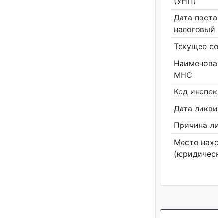
(УНП)
Дата поста
налоговый 
Текущее со
Наименова
МНС
Код инспе
Дата ликв
Причина л
Место нах
(юридическ