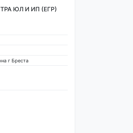
РА ЮЛ И ИП (ЕГР)
на г Бреста