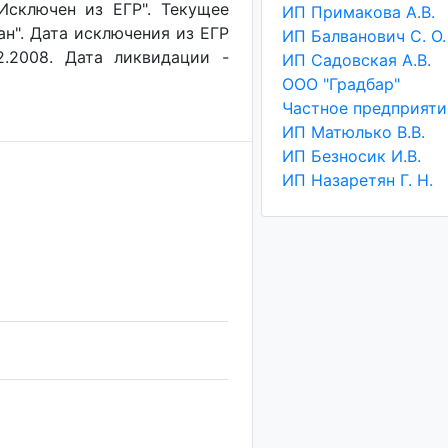
"Исключен из ЕГР". Текущее
ИП Примакова А.В.
ан". Дата исключения из ЕГР
ИП Балванович С. О.
2.2008. Дата ликвидации -
ИП Садовская А.В.
ООО "Градбар"
ИП Матюлько В.В.
ИП Безносик И.В.
ИП Назаретян Г. Н.