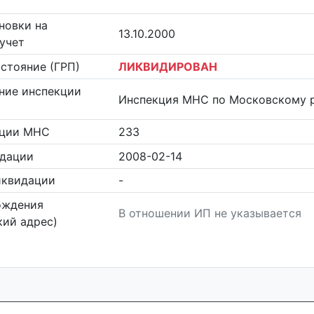
новки на
13.10.2000
учет
стояние (ГРП)
ЛИКВИДИРОВАН
ние инспекции
Инспекция МНС по Московскому р
кции МНС
233
идации
2008-02-14
иквидации
-
ождения
В отношении ИП не указывается
ий адрес)