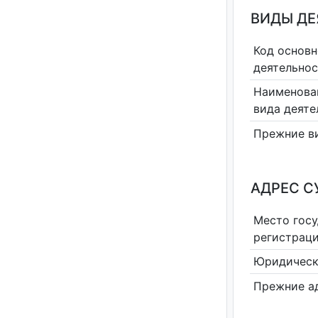
ВИДЫ Д
Код основн
деятельно
Наименова
вида деяте
Прежние в
АДРЕС С
Место гос
регистрац
Юридическ
Прежние а