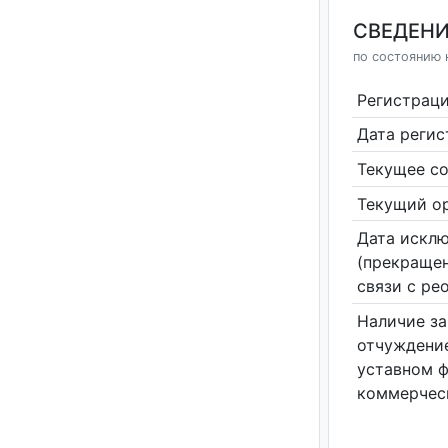
СВЕДЕНИ
по состоянию н
Регистрац
Дата реги
Текущее со
Текущий ор
Дата исклю
(прекращен
связи с ре
Наличие за
отчуждение
уставном 
коммерчес