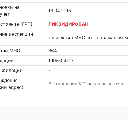
новки на
13.04.1995
учет
стояние (ГРП)
ЛИКВИДИРОВАН
ние инспекции
Инспекция МНС по Первомайскому
кции МНС
364
идации
1995-04-13
иквидации
-
ождения
В отношении ИП не указывается
ий адрес)