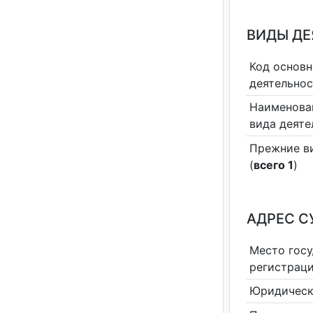
ВИДЫ Д
Код основн
деятельно
Наименова
вида деяте
Прежние в
(
всего 1
)
АДРЕС С
Место гос
регистрац
Юридическ