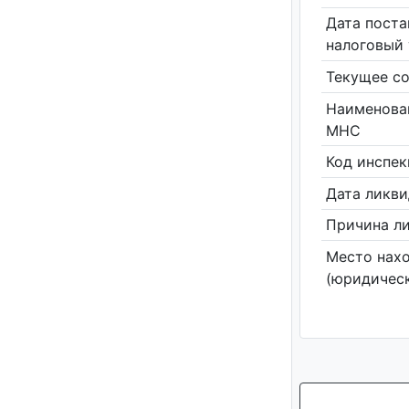
Дата поста
налоговый 
Текущее со
Наименова
МНС
Код инспе
Дата ликв
Причина л
Место нах
(юридическ