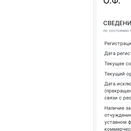
О.Ф.
СВЕДЕНИ
по состоянию н
Регистрац
Дата реги
Текущее со
Текущий ор
Дата исклю
(прекращен
связи с ре
Наличие за
отчуждение
уставном 
коммерчес