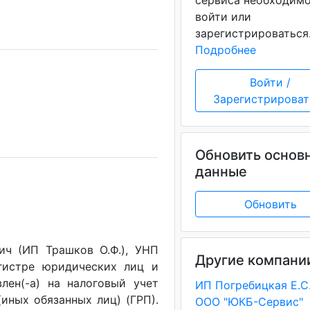
сервиса необходим
войти или
зарегистрироваться
Подробнее
Войти /
Зарегистрироват
Обновить основ
данные
Обновить
ч (ИП Трашков О.Ф.), УНП
Другие компани
егистре юридических лиц и
лен(-a) на налоговый учет
ИП Погребицкая Е.С
(иных обязанных лиц) (ГРП).
ООО "ЮКБ-Сервис"