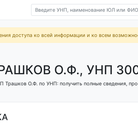
ения доступа ко всей информации и ко всем возможн
РАШКОВ О.Ф., УНП 30
П Трашков О.Ф. по УНП: получить полные сведения, про
КА