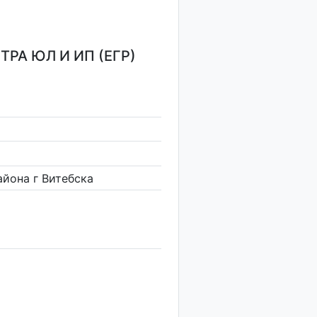
РА ЮЛ И ИП (ЕГР)
йона г Витебска