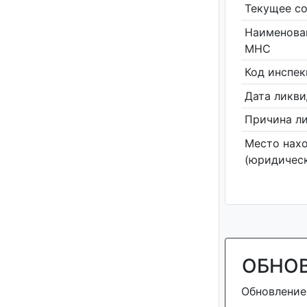
Текущее со
Наименова
МНС
Код инспе
Дата ликв
Причина л
Место нах
(юридическ
ОБНО
Обновление