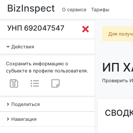
BizInspect
О сервисе
Тарифы
УНП 692047547
Для получ
Действия
ИП Х
Сохранить информацию о
субъекте в профиле пользователя.
Проверить ИП
Поделиться
СВОД
Навигация