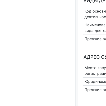
ВИДЫ Д
Код основн
деятельно
Наименова
вида деяте
Прежние в
АДРЕС С
Место гос
регистрац
Юридическ
Прежние а