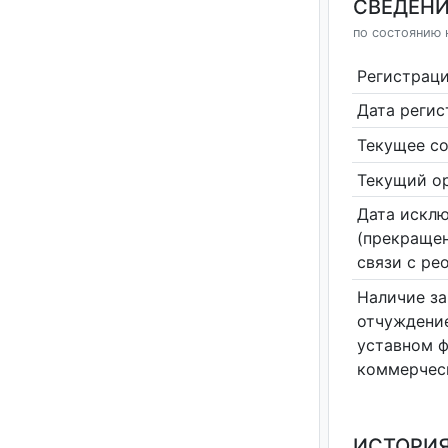
СВЕДЕНИ
по состоянию н
Регистрац
Дата реги
Текущее со
Текущий ор
Дата исклю
(прекращен
связи с ре
Наличие за
отчуждение
уставном 
коммерчес
ИСТОРИЯ