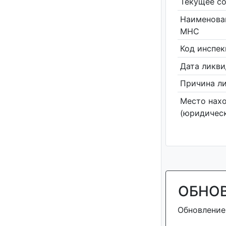
Текущее со
Наименова
МНС
Код инспе
Дата ликв
Причина л
Место нах
(юридическ
ОБНО
Обновление