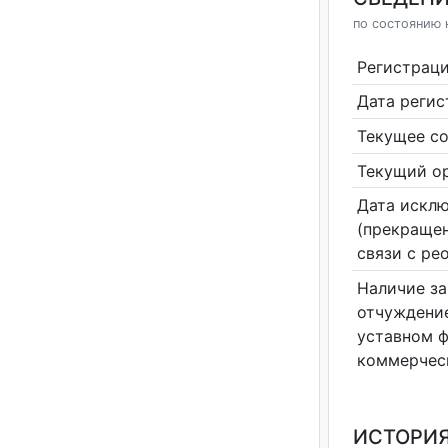
по состоянию н
Регистрац
Дата реги
Текущее со
Текущий ор
Дата исклю
(прекращен
связи с ре
Наличие за
отчуждение
уставном 
коммерчес
ИСТОРИЯ