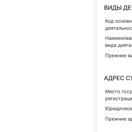
ВИДЫ Д
Код основн
деятельно
Наименова
вида деяте
Прежние в
АДРЕС С
Место гос
регистрац
Юридическ
Прежние а