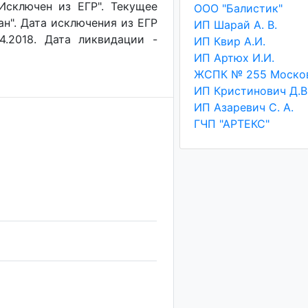
"Исключен из ЕГР". Текущее
ООО "Балистик"
ан". Дата исключения из ЕГР
ИП Шарай А. В.
4.2018. Дата ликвидации -
ИП Квир А.И.
ИП Артюх И.И.
ИП Кристинович Д.В
ИП Азаревич С. А.
ГЧП "АРТЕКС"