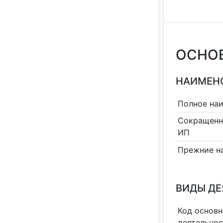
ОСНО
НАИМЕНО
Полное на
Сокращенн
ИП
Прежние н
ВИДЫ Д
Код основн
деятельно