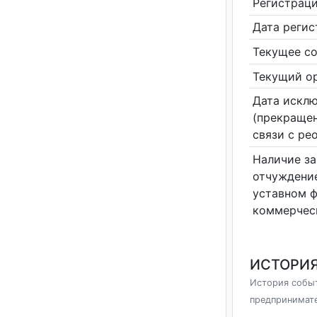
Регистрац
Дата реги
Текущее со
Текущий ор
Дата исклю
(прекращен
связи с ре
Наличие за
отчуждение
уставном 
коммерчес
ИСТОРИЯ
История событ
предпринимат