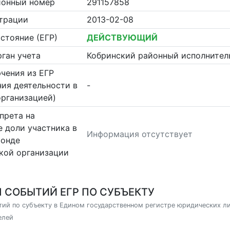
ионный номер
291157858
страции
2013-02-08
стояние (ЕГР)
ДЕЙСТВУЮЩИЙ
ган учета
Кобринский районный исполнител
чения из ЕГР
ия деятельности в
-
организацией)
прета на
 доли участника в
Информация отсутствует
фонде
кой организации
 СОБЫТИЙ ЕГР ПО СУБЪЕКТУ
ий по субъекту в Едином государственном регистре юридических л
елей