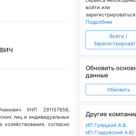
сервиса необходим
войти или
зарегистрироваться
Подробнее
Войти /
Зарегистрироват
ОВИЧ
Обновить основ
данные
Обновить
Унанович УНП 291157858,
Другие компани
еских лиц и индивидуальных
а хозяйствования, согласно
ИП Гулецкий А.В.
ИП Гладовский А.Ю.