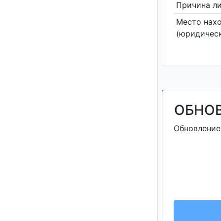
Причина л
Место нах
(юридическ
ОБНО
Обновление