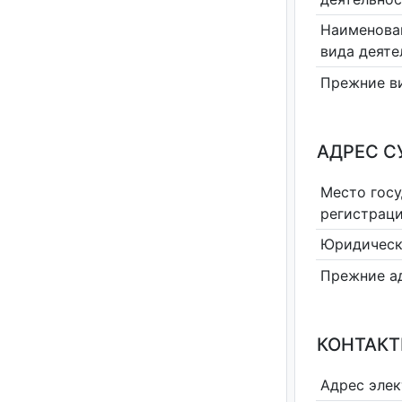
Наименова
вида деяте
Прежние в
АДРЕС С
Место гос
регистрац
Юридическ
Прежние а
КОНТАКТ
Адрес эле