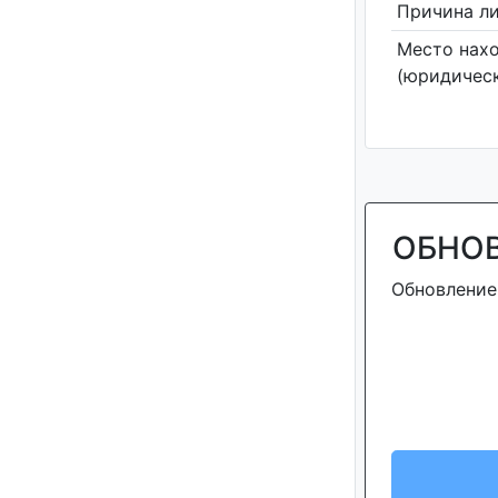
Причина л
Место нах
(юридическ
ОБНО
Обновление