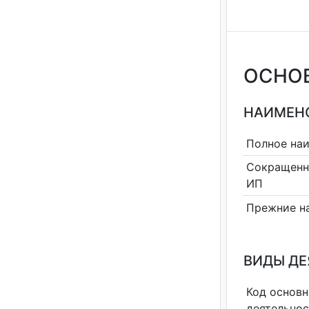
ОСНО
НАИМЕНО
Полное на
Сокращенн
ИП
Прежние н
ВИДЫ Д
Код основн
деятельно