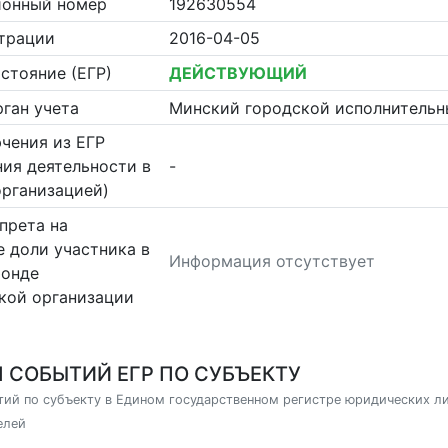
ионный номер
192630554
страции
2016-04-05
стояние (ЕГР)
ДЕЙСТВУЮЩИЙ
ган учета
Минский городской исполнительн
чения из ЕГР
ия деятельности в
-
организацией)
прета на
 доли участника в
Информация отсутствует
фонде
кой организации
 СОБЫТИЙ ЕГР ПО СУБЪЕКТУ
ий по субъекту в Едином государственном регистре юридических л
елей