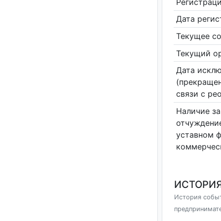
Регистрац
Дата реги
Текущее со
Текущий ор
Дата исклю
(прекращен
связи с ре
Наличие за
отчуждение
уставном 
коммерчес
ИСТОРИЯ
История событ
предпринимат