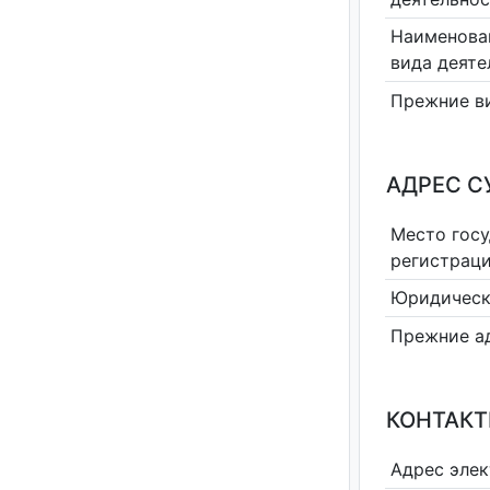
Наименова
вида деяте
Прежние в
АДРЕС С
Место гос
регистрац
Юридическ
Прежние а
КОНТАКТ
Адрес эле