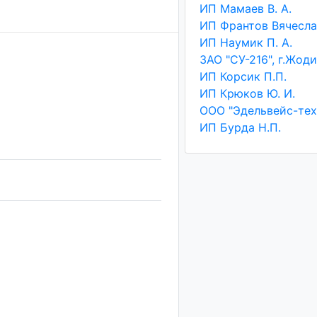
ИП Мамаев В. А.
ИП Наумик П. А.
ЗАО "СУ-216", г.Жод
ИП Корсик П.П.
ИП Крюков Ю. И.
ООО "Эдельвейс-тех
ИП Бурда Н.П.