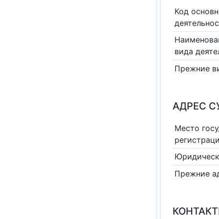
Код основн
деятельно
Наименова
вида деяте
Прежние в
АДРЕС С
Место гос
регистрац
Юридическ
Прежние а
КОНТАКТ