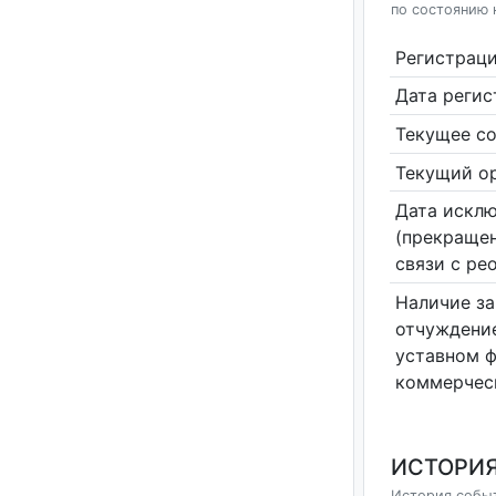
по состоянию 
Регистрац
Дата реги
Текущее со
Текущий ор
Дата исклю
(прекращен
связи с ре
Наличие за
отчуждение
уставном 
коммерчес
ИСТОРИЯ
История событ