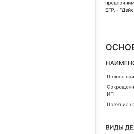
предприним
ЕГР, - "Дей
ОСНО
НАИМЕНО
Полное на
Сокращенн
ИП
Прежние н
ВИДЫ Д