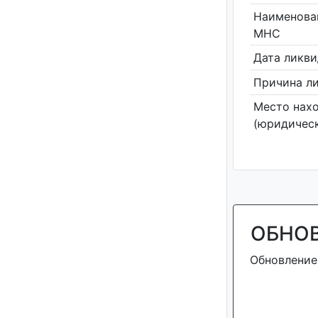
Наименова
МНС
Дата ликв
Причина л
Место нах
(юридическ
ОБНО
Обновление