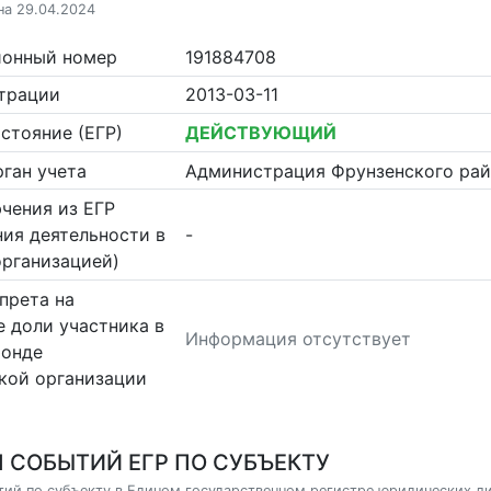
на 29.04.2024
ионный номер
191884708
страции
2013-03-11
стояние (ЕГР)
ДЕЙСТВУЮЩИЙ
ган учета
Администрация Фрунзенского рай
чения из ЕГР
ия деятельности в
-
организацией)
прета на
 доли участника в
Информация отсутствует
фонде
кой организации
 СОБЫТИЙ ЕГР ПО СУБЪЕКТУ
ий по субъекту в Едином государственном регистре юридических л