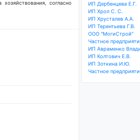
а хозяйствования, согласно
ИП Дербенцева Е.Г.
ИП Хрол С. С.
ИП Хрусталев А.А.
ИП Терентьева Г.В.
ООО "МогиСтрой"
ИП Колтович Е.В.
ИП Зоткина И.Ю.