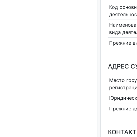
Код основн
деятельно
Наименова
вида деяте
Прежние в
АДРЕС С
Место гос
регистрац
Юридическ
Прежние а
КОНТАКТ