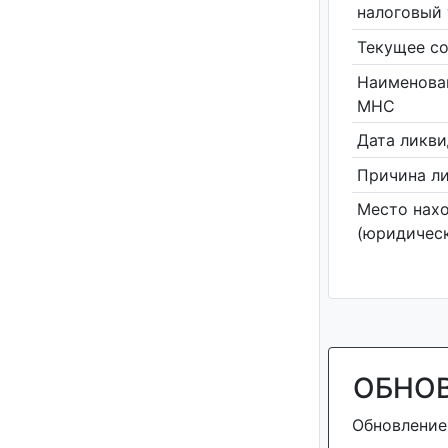
налоговый 
Текущее со
Наименова
МНС
Дата ликв
Причина л
Место нах
(юридическ
ОБНО
Обновление