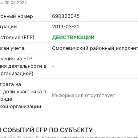
на 09.05.2024
ионный номер
690836045
страции
2013-03-21
стояние (ЕГР)
ДЕЙСТВУЮЩИЙ
ган учета
Смолевичский районный исполни
чения из ЕГР
ия деятельности в
-
организацией)
прета на
 доли участника в
Информация отсутствует
фонде
кой организации
 СОБЫТИЙ ЕГР ПО СУБЪЕКТУ
ий по субъекту в Едином государственном регистре юридических л