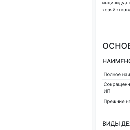
индивидуа
хозяйствова
ОСНО
НАИМЕНО
Полное на
Сокращенн
ИП
Прежние н
ВИДЫ Д