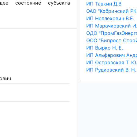
ущее состояние субъекта
ИП Тавкин Д.В.
ОАО "Кобринский РК
ИП Неплехович В.Е.
ИП Марачковский И.
ОДО "ПромГазЭнерг
ООО "Бипрост Стро
ИП Вырко Н. Е.
ИП Островская Т. Ю.
ИП Рудковский В. Н.
ович