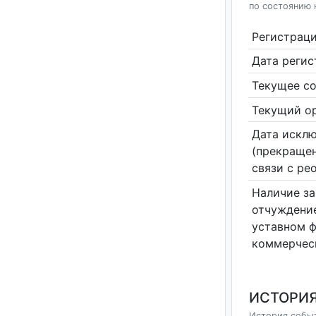
по состоянию 
Регистрац
Дата реги
Текущее со
Текущий ор
Дата исклю
(прекращен
связи с ре
Наличие за
отчуждение
уставном 
коммерчес
ИСТОРИЯ
История событ