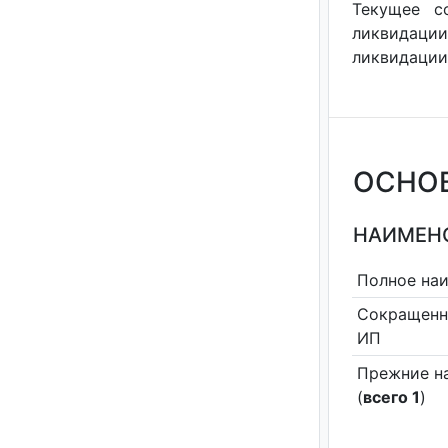
Текущее с
ликвидации
ликвидации"
ОСНО
НАИМЕНО
Полное на
Сокращенн
ИП
Прежние н
(
всего 1
)