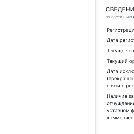
СВЕДЕНИ
по состоянию н
Регистрац
Дата реги
Текущее со
Текущий ор
Дата исклю
(прекращен
связи с ре
Наличие за
отчуждение
уставном 
коммерчес