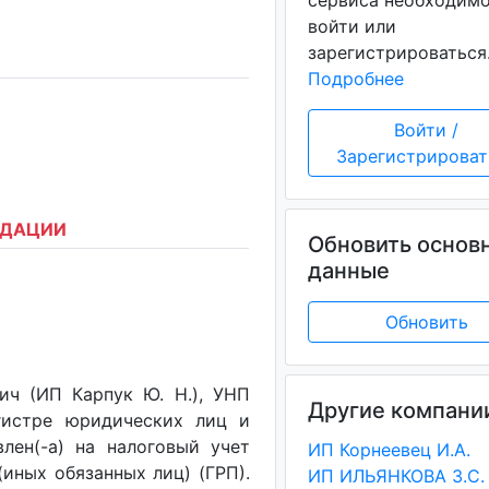
сервиса необходим
войти или
зарегистрироваться
Подробнее
Войти /
Зарегистрироват
ИДАЦИИ
Обновить основ
данные
Обновить
ч (ИП Карпук Ю. Н.), УНП
Другие компани
егистре юридических лиц и
лен(-a) на налоговый учет
ИП Корнеевец И.А.
(иных обязанных лиц) (ГРП).
ИП ИЛЬЯНКОВА З.С.