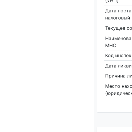
(УНП)
Дата поста
налоговый 
Текущее со
Наименова
МНС
Код инспе
Дата ликв
Причина л
Место нах
(юридическ