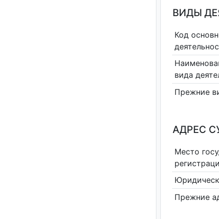
ВИДЫ Д
Код основн
деятельно
Наименова
вида деяте
Прежние в
АДРЕС С
Место гос
регистрац
Юридическ
Прежние а