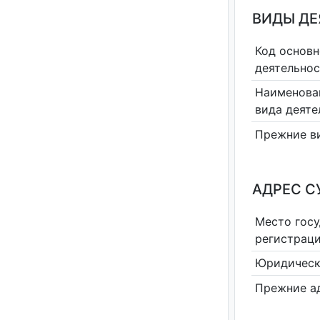
ВИДЫ Д
Код основн
деятельно
Наименова
вида деяте
Прежние в
АДРЕС С
Место гос
регистрац
Юридическ
Прежние а