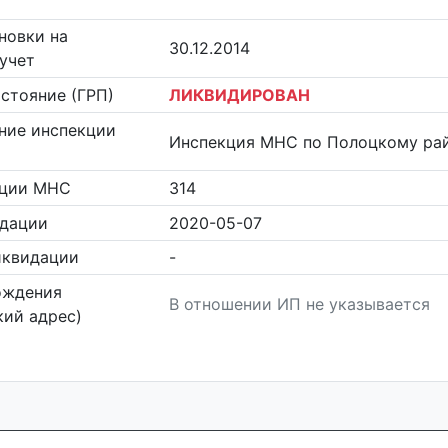
новки на
30.12.2014
учет
стояние (ГРП)
ЛИКВИДИРОВАН
ние инспекции
Инспекция МНС по Полоцкому ра
кции МНС
314
идации
2020-05-07
иквидации
-
ождения
В отношении ИП не указывается
ий адрес)