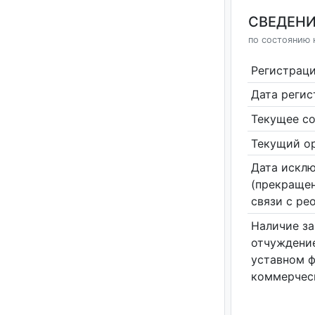
СВЕДЕНИ
по состоянию н
Регистрац
Дата реги
Текущее со
Текущий ор
Дата исклю
(прекращен
связи с ре
Наличие за
отчуждение
уставном 
коммерчес