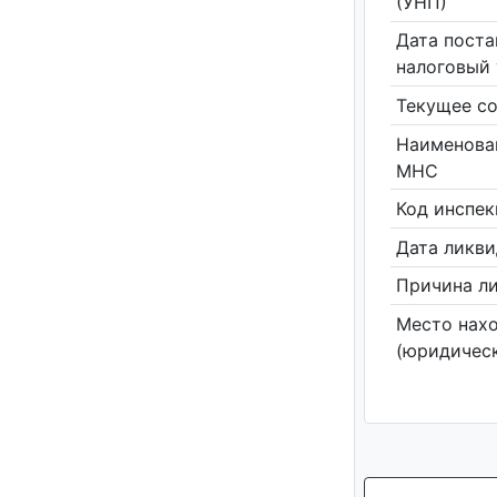
(УНП)
Дата поста
налоговый 
Текущее со
Наименова
МНС
Код инспе
Дата ликв
Причина л
Место нах
(юридическ