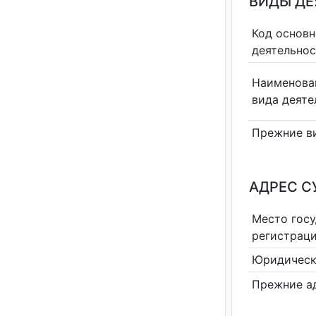
ВИДЫ Д
Код основн
деятельно
Наименова
вида деяте
Прежние в
АДРЕС С
Место гос
регистрац
Юридическ
Прежние а