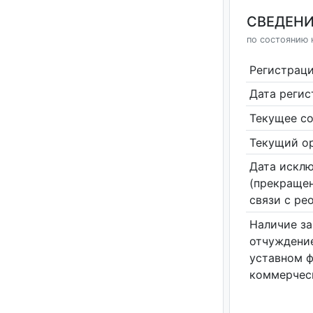
СВЕДЕНИ
по состоянию н
Регистрац
Дата реги
Текущее со
Текущий ор
Дата исклю
(прекращен
связи с ре
Наличие за
отчуждение
уставном 
коммерчес