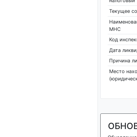
налоговый 
Текущее со
Наименова
МНС
Код инспе
Дата ликв
Причина л
Место нах
(юридическ
ОБНО