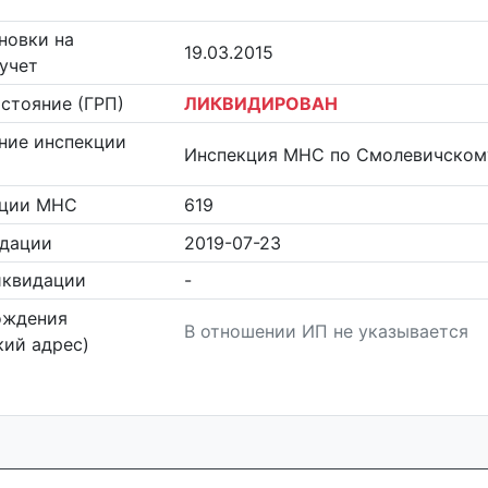
новки на
19.03.2015
учет
стояние (ГРП)
ЛИКВИДИРОВАН
ние инспекции
Инспекция МНС по Смолевичском
кции МНС
619
идации
2019-07-23
иквидации
-
ождения
В отношении ИП не указывается
ий адрес)