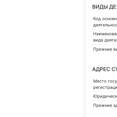
ВИДЫ Д
Код основн
деятельно
Наименова
вида деяте
Прежние в
АДРЕС С
Место гос
регистрац
Юридическ
Прежние а