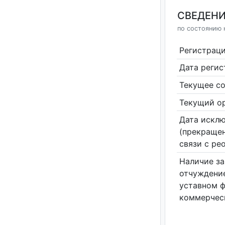
СВЕДЕНИ
по состоянию н
Регистрац
Дата реги
Текущее со
Текущий ор
Дата исклю
(прекращен
связи с ре
Наличие за
отчуждение
уставном 
коммерчес