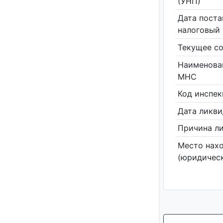
(УНП)
Дата поста
налоговый 
Текущее со
Наименова
МНС
Код инспе
Дата ликв
Причина л
Место нах
(юридическ