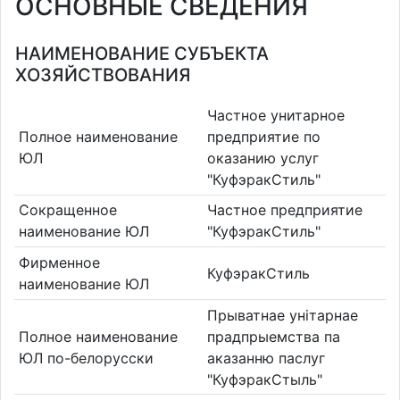
ОСНОВНЫЕ СВЕДЕНИЯ
НАИМЕНОВАНИЕ СУБЪЕКТА
ХОЗЯЙСТВОВАНИЯ
Частное унитарное
Полное наименование
предприятие по
ЮЛ
оказанию услуг
"КуфэракСтиль"
Сокращенное
Частное предприятие
наименование ЮЛ
"КуфэракСтиль"
Фирменное
КуфэракСтиль
наименование ЮЛ
Прыватнае унітарнае
Полное наименование
прадпрыемства па
ЮЛ по-белорусски
аказанню паслуг
"КуфэракСтыль"