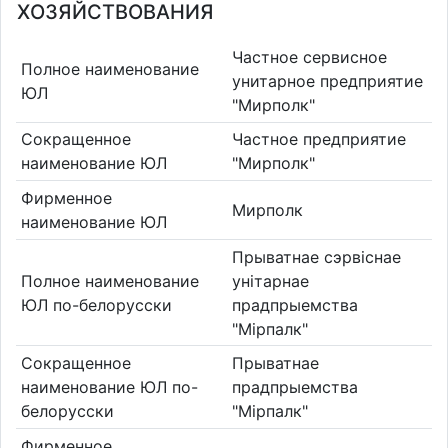
ХОЗЯЙСТВОВАНИЯ
Частное сервисное
Полное наименование
унитарное предприятие
ЮЛ
"Мирполк"
Сокращенное
Частное предприятие
наименование ЮЛ
"Мирполк"
Фирменное
Мирполк
наименование ЮЛ
Прыватнае сэрвіснае
Полное наименование
унітарнае
ЮЛ по-белорусски
прадпрыемства
"Мірпалк"
Сокращенное
Прыватнае
наименование ЮЛ по-
прадпрыемства
белорусски
"Мірпалк"
Фирменное