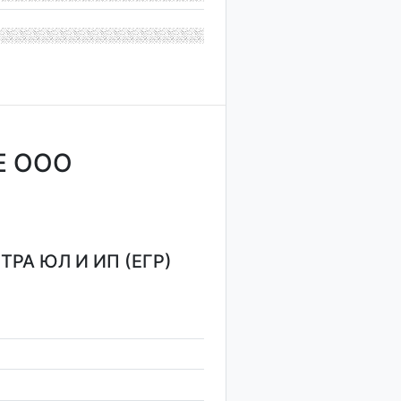
Е ООО
РА ЮЛ И ИП (ЕГР)