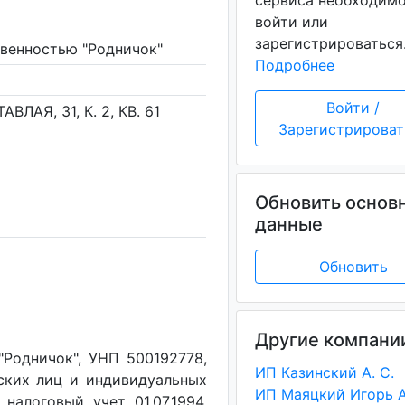
сервиса необходим
войти или
зарегистрироваться
твенностью "Родничок"
Подробнее
Войти /
ВЛАЯ, 31, К. 2, КВ. 61
Зарегистрироват
Обновить основ
данные
Обновить
Другие компани
Родничок", УНП 500192778,
ИП Казинский А. С.
ских лиц и индивидуальных
налоговый учет 01.07.1994,