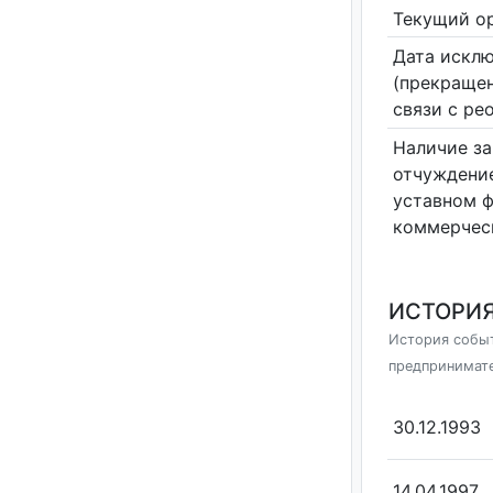
Текущий ор
Дата исклю
(прекращен
связи с ре
Наличие за
отчуждение
уставном 
коммерчес
ИСТОРИЯ
История событ
предпринимат
30.12.1993
14.04.1997