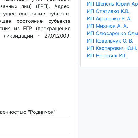
анных лиц) (ГРП). Адрес:
ИП Стативко К.В.
екущее состояние субъекта
ИП Афоненко Р. А.
ущее состояние субъекта
ИП Михнюк А. А.
чения из ЕГР (прекращения
 ликвидации - 27.01.2009.
ИП Ковальчук О. В.
ИП Касперович Ю.Н.
ИП Негериш И.Г.
твенностью "Родничок"