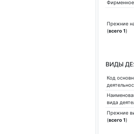
Фирменное
Прежние н
(
всего 1
)
ВИДЫ Д
Код основн
деятельно
Наименова
вида деяте
Прежние в
(
всего 1
)