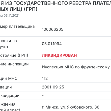
Я ИЗ ГОСУДАРСТВЕННОГО РЕЕСТРА ПЛАТЕ
ЫХ ЛИЦ) (ГРП)
а 03.11.2021
омер плательщика
100066205
новки на
05.01.1994
учет
стояние (ГРП)
ЛИКВИДИРОВАН
ние инспекции
Инспекция МНС по Фрунзенскому 
кции МНС
112
идации
2001-09-25
иквидации
-
ождения
г. Минск, ул. Якубовского, 86
ий адрес)