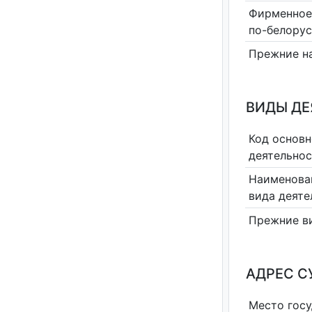
Фирменное
по-белору
Прежние н
ВИДЫ Д
Код основн
деятельно
Наименова
вида деяте
Прежние в
АДРЕС С
Место гос