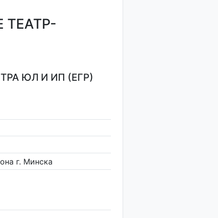
 ТЕАТР-
РА ЮЛ И ИП (ЕГР)
она г. Минска