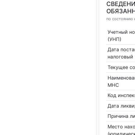
СВЕДЕНИ
ОБЯЗАНН
по состоянию н
Учетный н
(УНП)
Дата поста
налоговый 
Текущее со
Наименова
МНС
Код инспе
Дата ликв
Причина л
Место нах
(юридическ