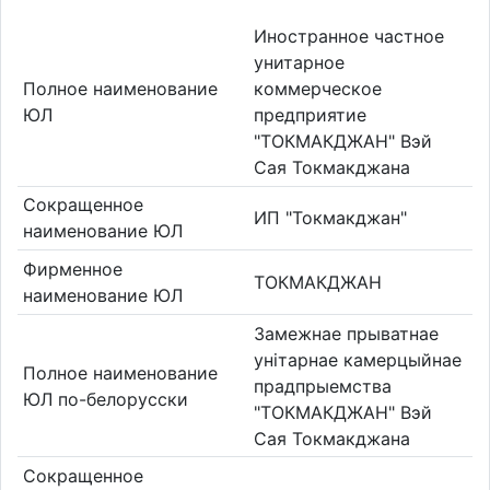
Иностранное частное
унитарное
Полное наименование
коммерческое
ЮЛ
предприятие
"ТОКМАКДЖАН" Вэй
Сая Токмакджана
Сокращенное
ИП "Токмакджан"
наименование ЮЛ
Фирменное
ТОКМАКДЖАН
наименование ЮЛ
Замежнае прыватнае
унiтарнае камерцыйнае
Полное наименование
прадпрыемства
ЮЛ по-белорусски
"ТОКМАКДЖАН" Вэй
Сая Токмакджана
Сокращенное