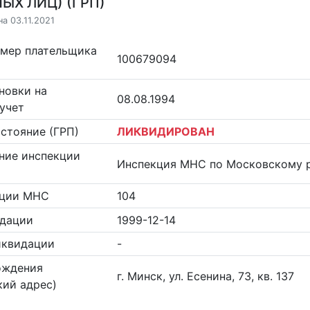
ЫХ ЛИЦ) (ГРП)
а 03.11.2021
омер плательщика
100679094
новки на
08.08.1994
учет
стояние (ГРП)
ЛИКВИДИРОВАН
ние инспекции
Инспекция МНС по Московскому р
кции МНС
104
идации
1999-12-14
иквидации
-
ождения
г. Минск, ул. Есенина, 73, кв. 137
ий адрес)