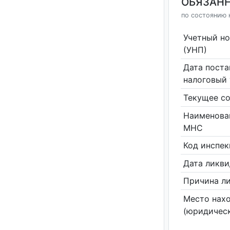
ОБЯЗАНН
по состоянию н
Учетный н
(УНП)
Дата поста
налоговый 
Текущее со
Наименова
МНС
Код инспе
Дата ликв
Причина л
Место нах
(юридическ