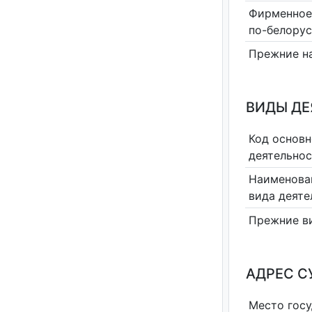
Фирменное
по-белору
Прежние н
ВИДЫ Д
Код основн
деятельно
Наименова
вида деяте
Прежние в
АДРЕС С
Место гос