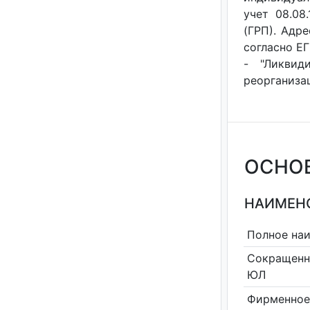
учет 08.08
(ГРП). Адре
согласно ЕГ
- "Ликвид
реорганизац
ОСНО
НАИМЕНО
Полное на
Сокращенн
ЮЛ
Фирменное