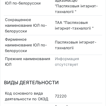
адказнасцю
ЮЛ по-белорусски
"Паспяховыя інтэрнэт-
тэхналогіі "
Сокращенное
ТАА "Паспяховыя
наименование ЮЛ по-
інтэрнэт-тэхналогіі "
белорусски
Фирменное
Паспяховыя інтэрнэт-
наименование ЮЛ по-
тэхналогіі
белорусски
Прежние наименования
Информация
ЮЛ
отсутствует
ВИДЫ ДЕЯТЕЛЬНОСТИ
Код основного вида
72220
деятельности по ОКЭД