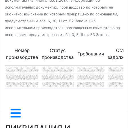
документам (начиная с 15.08.2017). Информация об
исполнительных документах, производство по которым не
окончено; взыскание по которым прекращено по основаниям,
предусмотренным абз. 6, 10, 11 ст. 52 Закона «Об
исполнительном производстве»; возвращенных взыскателю по
основаниям, предусмотренным абз. 3, 5, 6 ст. 53 Закона
Номер
Статус
Оста
Требования
производства
производства
задолже