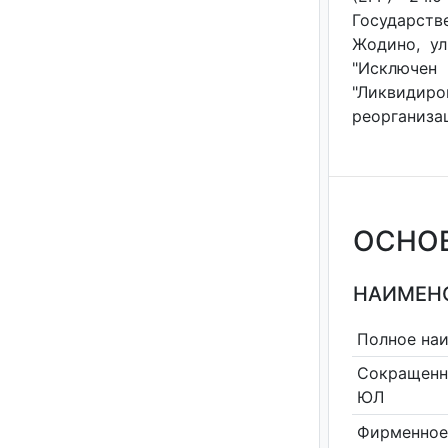
Государств
Жодино, ул
"Исключен
"Ликвидир
реорганизац
ОСНО
НАИМЕНО
Полное на
Сокращенн
ЮЛ
Фирменное