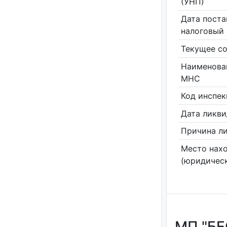
(УНП)
Дата поста
налоговый 
Текущее со
Наименова
МНС
Код инспе
Дата ликв
Причина л
Место нах
(юридическ
МП "БЕ