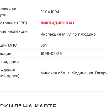
новки на
21.04.1994
учет
стояние (ГРП)
ЛИКВИДИРОВАН
ние инспекции
Инспекция МНС по г.Жодино
кции МНС
661
идации
1998-02-26
иквидации
-
ождения
Минская обл., г. Жодино, ул. Гагари
ий адрес)
СКИД" НА КАРТЕ