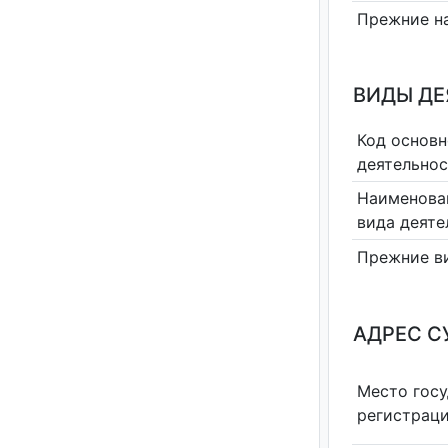
Прежние н
ВИДЫ Д
Код основн
деятельно
Наименова
вида деяте
Прежние в
АДРЕС С
Место гос
регистрац