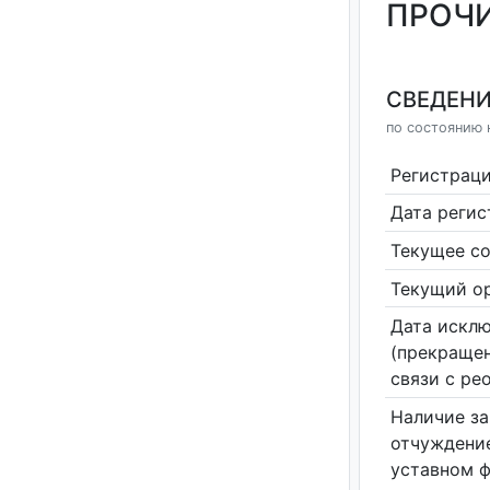
ПРОЧИ
СВЕДЕНИ
по состоянию н
Регистрац
Дата реги
Текущее со
Текущий ор
Дата исклю
(прекращен
связи с ре
Наличие за
отчуждение
уставном 