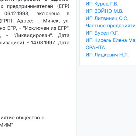
ИП Курец Г.В.
х предпринимателей (ЕГР)
ИП ВОЙНО М.В.
 06.12.1993, включено в
ИП Литвинец О.С.
РП). Адрес: г. Минск, ул.
о ЕГР, - "Исключен из ЕГР".
ИП Бусел Ф.Г.
, - "Ликвидирован". Дата
изацией) - 14.03.1997. Дата
ОРАНТА
ИП Лицкевич Н.Л.
риятие общество с
"МИМ"