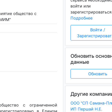
сервиса необходим
войти или
зарегистрироваться
риятие общество с
Подробнее
"МИМ"
Войти /
Зарегистрироват
Обновить основ
данные
Обновить
Другие компани
ООО "СП Самана-Пл
общество с ограниченной
ИП Першай Н.Е.
арегистрировано в Едином