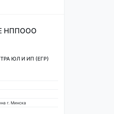
Е НППООО
РА ЮЛ И ИП (ЕГР)
на г. Минска