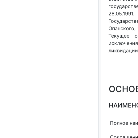
государст
28.05.199
Государств
Опанского, 
Текущее с
исключения
ликвидации 
ОСНО
НАИМЕНО
Полное на
Сокращенн