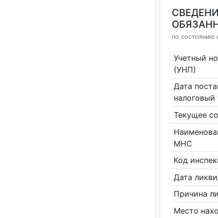
СВЕДЕНИ
ОБЯЗАНН
по состоянию н
Учетный н
(УНП)
Дата поста
налоговый 
Текущее со
Наименова
МНС
Код инспе
Дата ликв
Причина л
Место нах