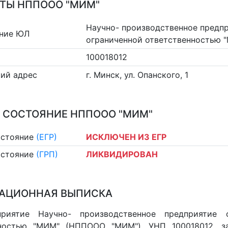
ТЫ НППООО "МИМ"
Научно- производственное предп
ние ЮЛ
ограниченной ответственностью 
100018012
ий адрес
г. Минск, ул. Опанского, 1
 СОСТОЯНИЕ НППООО "МИМ"
остояние
(ЕГР)
ИСКЛЮЧЕН ИЗ ЕГР
остояние
(ГРП)
ЛИКВИДИРОВАН
АЦИОННАЯ ВЫПИСКА
приятие Научно- производственное предприятие 
нностью "МИМ" (НППООО "МИМ"), УНП 100018012, з