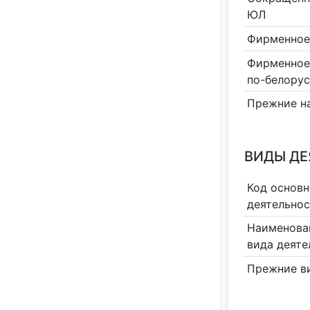
ЮЛ
Фирменное
Фирменное
по-белору
Прежние н
ВИДЫ Д
Код основн
деятельно
Наименова
вида деяте
Прежние в