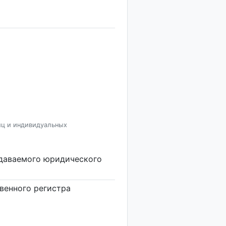
иц и индивидуальных
здаваемого юридического
венного регистра