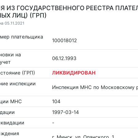
Я ИЗ ГОСУДАРСТВЕННОГО РЕЕСТРА ПЛАТЕ
ЫХ ЛИЦ) (ГРП)
а 05.11.2021
омер плательщика
100018012
новки на
06.12.1993
учет
стояние (ГРП)
ЛИКВИДИРОВАН
ние инспекции
Инспекция МНС по Московскому р
кции МНС
104
идации
1997-03-14
иквидации
-
ождения
г. Минск, ул. Опанского, 1