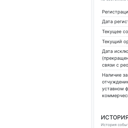
Регистрац
Дата реги
Текущее со
Текущий ор
Дата исклю
(прекращен
связи с ре
Наличие за
отчуждение
уставном 
коммерчес
ИСТОРИЯ
История событ