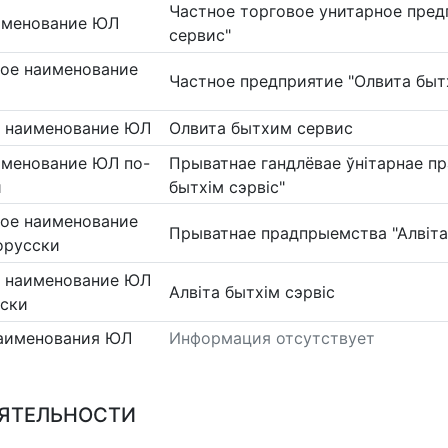
Частное торговое унитарное пред
именование ЮЛ
сервис"
ое наименование
Частное предприятие "Олвита быт
 наименование ЮЛ
Олвита бытхим сервис
именование ЮЛ по-
Прыватнае гандлёвае ўнітарнае п
и
бытхім сэрвіс"
ое наименование
Прыватнае прадпрыемства "Алвіта 
орусски
 наименование ЮЛ
Алвіта бытхім сэрвіс
сски
аименования ЮЛ
Информация отсутствует
ЕЯТЕЛЬНОСТИ