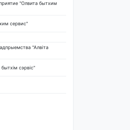
приятие "Олвита бытхим
хим сервис"
радпрыемства "Алвіта
бытхім сэрвіс"