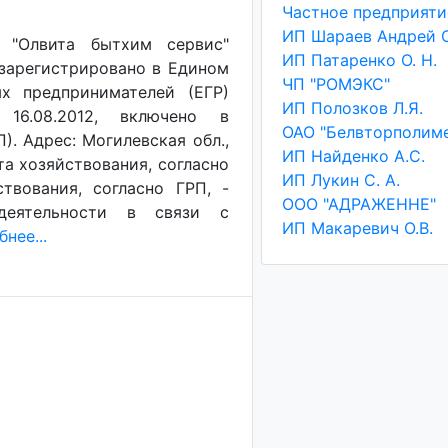
е "Олвита бытхим сервис"
ИП Патаренко О. Н.
 зарегистрировано в Едином
ЧП "РОМЭКС"
х предпринимателей (ЕГР)
ИП Полозков Л.Я.
 16.08.2012, включено в
ОАО "Белвторполим
). Адрес: Могилевская обл.,
ИП Найденко А.С.
кта хозяйствования, согласно
ИП Лукин С. А.
твования, согласно ГРП, -
ООО "АДРАЖЕННЕ"
деятельности в связи с
ИП Макаревич О.В.
нее...