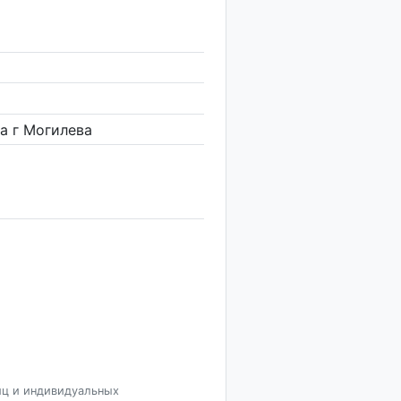
а г Могилева
иц и индивидуальных