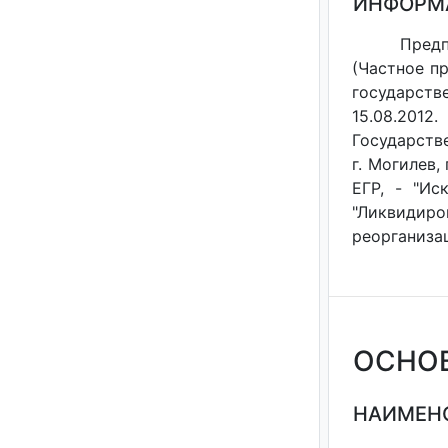
ИНФОРМ
Пред
(Частное п
государст
15.08.201
Государств
г. Могилев,
ЕГР, - "Ис
"Ликвидир
реорганизац
ОСНО
НАИМЕНО