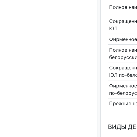
Полное на
Сокращенн
ЮЛ
Фирменное
Полное на
белорусск
Сокращенн
ЮЛ по-бел
Фирменное
по-белору
Прежние н
ВИДЫ Д