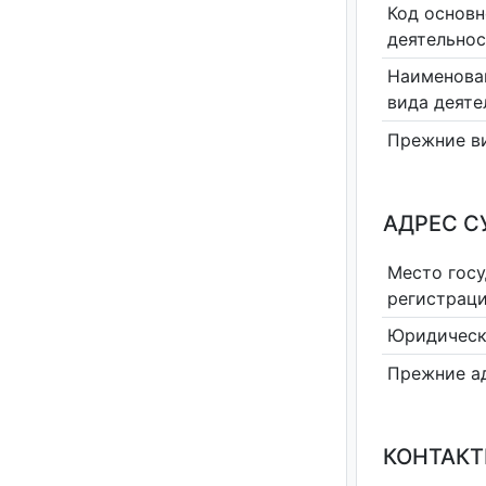
Код основн
деятельно
Наименова
вида деяте
Прежние в
АДРЕС С
Место гос
регистрац
Юридическ
Прежние а
КОНТАКТ