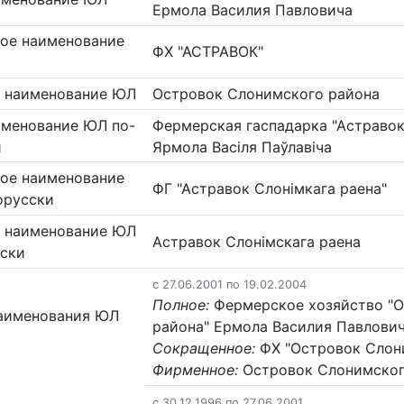
Ермола Василия Павловича
ое наименование
ФХ "АСТРАВОК"
 наименование ЮЛ
Островок Слонимского района
именование ЮЛ по-
Фермерская гаспадарка "Астравок
и
Ярмола Васіля Паўлавіча
ое наименование
ФГ "Астравок Слонімкага раена"
орусски
 наименование ЮЛ
Астравок Слонімскага раена
сски
c 27.06.2001 по 19.02.2004
Полное:
Фермерское хозяйство "
аименования ЮЛ
района" Ермола Василия Павлови
Сокращенное:
ФХ "Островок Слон
Фирменное:
Островок Слонимског
c 30.12.1996 по 27.06.2001