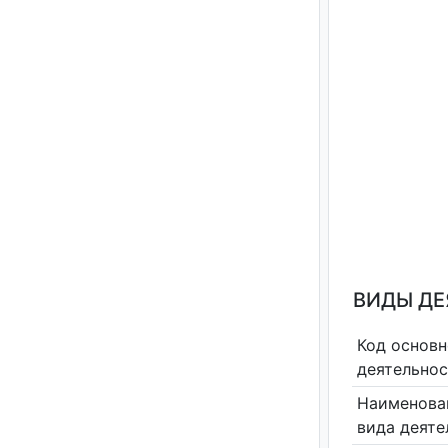
ВИДЫ Д
Код основн
деятельно
Наименова
вида деяте