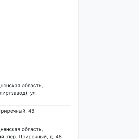
дненская область,
иртзавод), ул.
 Приречный, 48
дненская область,
, пер. Приречный, д. 48