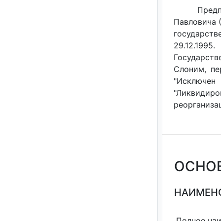
Предп
Павловича 
государст
29.12.199
Государстве
Слоним, пе
"Исключен
"Ликвидир
реорганизац
ОСНО
НАИМЕНО
Полное на