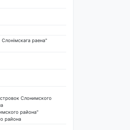
 Слонімскага раена"
Островок Слонимского
ча
имского района"
о района