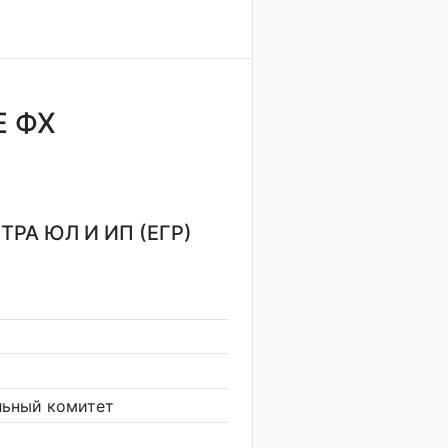
 ФХ
РА ЮЛ И ИП (ЕГР)
льный комитет