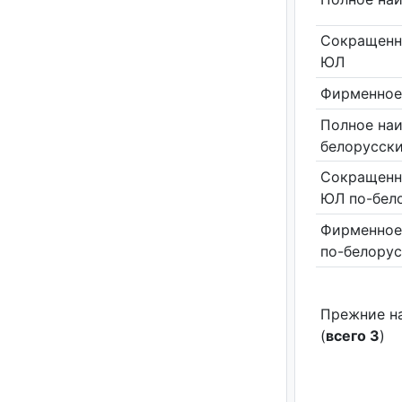
Сокращенн
ЮЛ
Фирменное
Полное на
белорусск
Сокращенн
ЮЛ по-бел
Фирменное
по-белору
Прежние н
(
всего 3
)