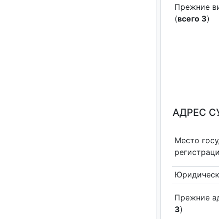
Прежние в
(
всего 3
)
АДРЕС С
Место гос
регистрац
Юридическ
Прежние а
3
)