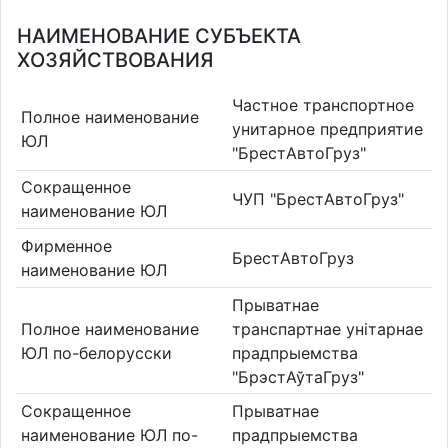
НАИМЕНОВАНИЕ СУБЪЕКТА
ХОЗЯЙСТВОВАНИЯ
Частное транспортное
Полное наименование
унитарное предприятие
ЮЛ
"БрестАвтоГруз"
Сокращенное
ЧУП "БрестАвтоГруз"
наименование ЮЛ
Фирменное
БрестАвтоГруз
наименование ЮЛ
Прыватнае
Полное наименование
транспартнае унітарнае
ЮЛ по-белорусски
прадпрыемства
"БрэстАўтаГруз"
Сокращенное
Прыватнае
наименование ЮЛ по-
прадпрыемства