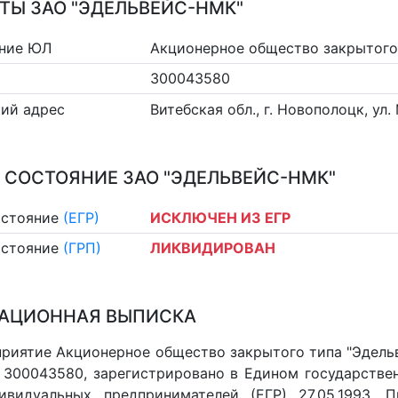
ТЫ ЗАО "ЭДЕЛЬВЕЙС-НМК"
ние ЮЛ
Акционерное общество закрытого
300043580
ий адрес
Витебская обл., г. Новополоцк, ул
 СОСТОЯНИЕ ЗАО "ЭДЕЛЬВЕЙС-НМК"
остояние
(ЕГР)
ИСКЛЮЧЕН ИЗ ЕГР
остояние
(ГРП)
ЛИКВИДИРОВАН
АЦИОННАЯ ВЫПИСКА
риятие Акционерное общество закрытого типа "Эдель
 300043580, зарегистрировано в Едином государстве
видуальных предпринимателей (ЕГР) 27.05.1993. П