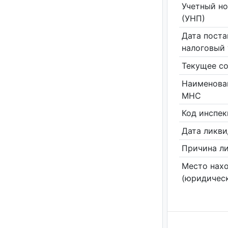
Учетный н
(УНП)
Дата поста
налоговый 
Текущее со
Наименова
МНС
Код инспе
Дата ликв
Причина л
Место нах
(юридическ