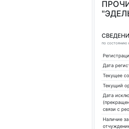
ПРОЧИ
"ЭДЕЛ
СВЕДЕНИ
по состоянию н
Регистрац
Дата реги
Текущее со
Текущий ор
Дата исклю
(прекращен
связи с ре
Наличие за
отчуждение