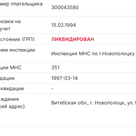
омер плательщика
300043580
новки на
15.02.1994
учет
стояние (ГРП)
ЛИКВИДИРОВАН
ние инспекции
Инспекция МНС по г.Новополоцку
кции МНС
351
идации
1997-03-14
иквидации
-
ождения
Витебская обл., г. Новополоцк, ул
ий адрес)