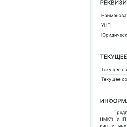
РЕКВИЗИ
Наименова
УНП
Юридическ
ТЕКУЩЕЕ
Текущее с
Текущее с
ИНФОРМ
Предп
НМК"), УНП
лиц и инди