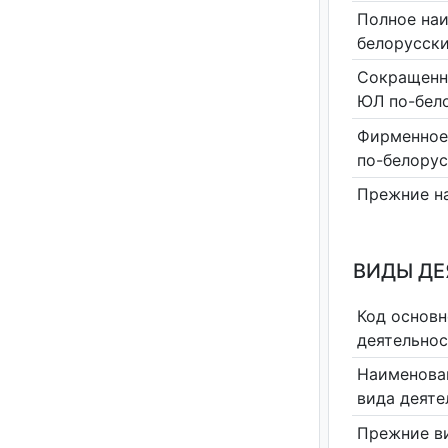
Полное на
белорусск
Сокращенн
ЮЛ по-бел
Фирменное
по-белору
Прежние н
ВИДЫ Д
Код основн
деятельно
Наименова
вида деяте
Прежние в