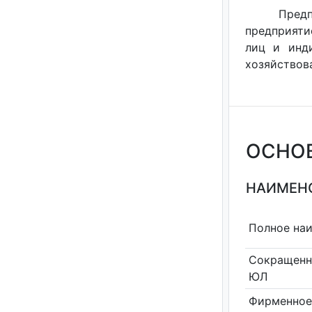
Предп
предприяти
лиц и инди
хозяйствова
ОСНО
НАИМЕНО
Полное на
Сокращенн
ЮЛ
Фирменное