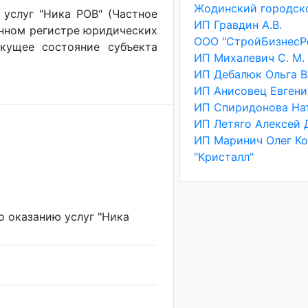
услуг "Ника РОВ" (Частное
ИП Гравдин А.В.
енном регистре юридических
ООО "СтройБизнесР
екущее состояние субъекта
ИП Михалевич С. М.
"Кристалл"
о оказанию услуг "Ника