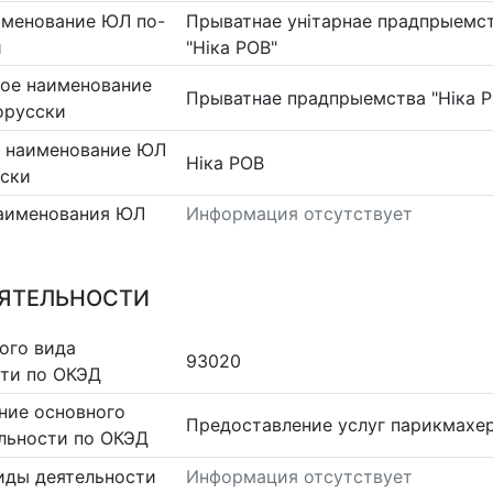
именование ЮЛ по-
Прыватнае унітарнае прадпрыемст
и
"Ніка РОВ"
ое наименование
Прыватнае прадпрыемства "Ніка 
орусски
 наименование ЮЛ
Ніка РОВ
сски
аименования ЮЛ
Информация отсутствует
ЕЯТЕЛЬНОСТИ
ого вида
93020
сти по ОКЭД
ние основного
Предоставление услуг парикмахе
льности по ОКЭД
иды деятельности
Информация отсутствует