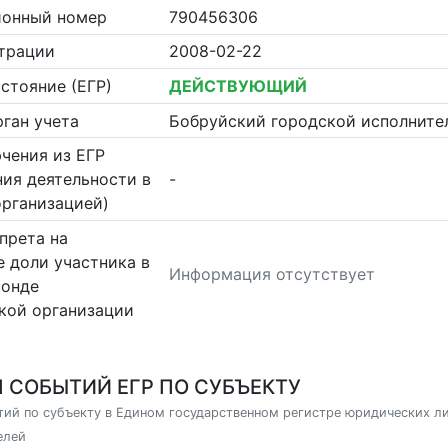
ионный номер
790456306
страции
2008-02-22
стояние (ЕГР)
ДЕЙСТВУЮЩИЙ
ган учета
Бобруйский городской исполните
чения из ЕГР
ия деятельности в
-
организацией)
прета на
 доли участника в
Информация отсутствует
фонде
кой организации
 СОБЫТИЙ ЕГР ПО СУБЪЕКТУ
ий по субъекту в Едином государственном регистре юридических л
елей