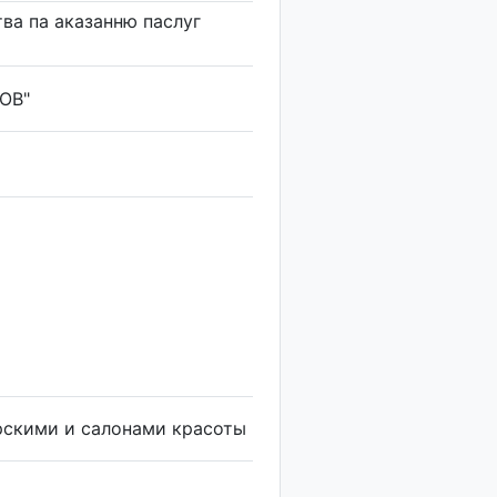
ва па аказанню паслуг
РОВ"
рскими и салонами красоты