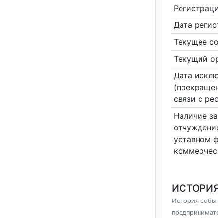
Регистрац
Дата реги
Текущее со
Текущий ор
Дата исклю
(прекращен
связи с ре
Наличие за
отчуждение
уставном 
коммерчес
ИСТОРИЯ
История событ
предпринимат