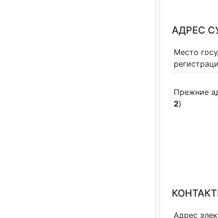
АДРЕС С
Место гос
регистрац
Прежние а
2
)
КОНТАКТ
Адрес эле