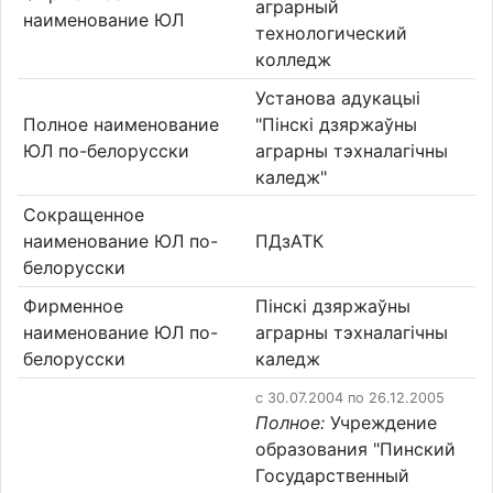
аграрный
наименование ЮЛ
технологический
колледж
Установа адукацыі
Полное наименование
"Пінскі дзяржаўны
ЮЛ по-белорусски
аграрны тэхналагічны
каледж"
Сокращенное
наименование ЮЛ по-
ПДзАТК
белорусски
Фирменное
Пінскі дзяржаўны
наименование ЮЛ по-
аграрны тэхналагічны
белорусски
каледж
c 30.07.2004 по 26.12.2005
Полное:
Учреждение
образования "Пинский
Государственный