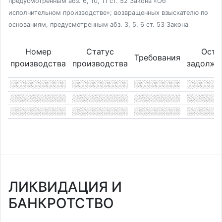
предусмотренным абз. 6, 10, 11 ст. 52 Закона «Об
исполнительном производстве»; возвращенных взыскателю по
основаниям, предусмотренным абз. 3, 5, 6 ст. 53 Закона
Номер
Статус
Оста
Требования
производства
производства
задолже
ЛИКВИДАЦИЯ И
БАНКРОТСТВО