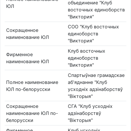
объединение "Клуб
ЮЛ
восточных единоборств
"Виктория"
СОО "Клуб восточных
Сокращенное
единоборств
наименование ЮЛ
"Виктория"
Клуб восточных
Фирменное
единоборств
наименование ЮЛ
"Виктория"
Спартыўнае грамадскае
Полное наименование
аб'яднанне "Клуб
ЮЛ по-белорусски
усходніх адзінаборствў
"Вікторыя"
Сокращенное
СГА "Клуб усходніх
наименование ЮЛ по-
адзінаборствў
белорусски
"Вікторыя"
Фирменное
Клуб усходніх