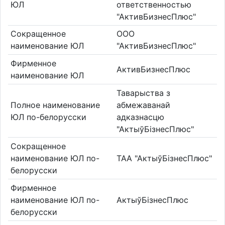
ЮЛ
ответственностью
"АктивБизнесПлюс"
Сокращенное
ООО
наименование ЮЛ
"АктивБизнесПлюс"
Фирменное
АктивБизнесПлюс
наименование ЮЛ
Таварыства з
Полное наименование
абмежаванай
ЮЛ по-белорусски
адказнасцю
"АктыўБізнесПлюс"
Сокращенное
наименование ЮЛ по-
ТАА "АктыўБізнесПлюс"
белорусски
Фирменное
наименование ЮЛ по-
АктыўБізнесПлюс
белорусски