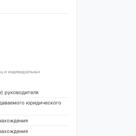
иц и индивидуальных
е) руководителя
здаваемого юридического
нахождения
нахождения