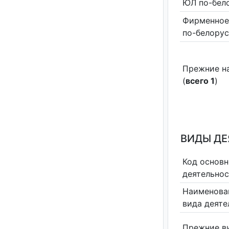
ЮЛ по-бел
Фирменное
по-белору
Прежние н
(
всего 1
)
ВИДЫ Д
Код основн
деятельно
Наименова
вида деяте
Прежние в