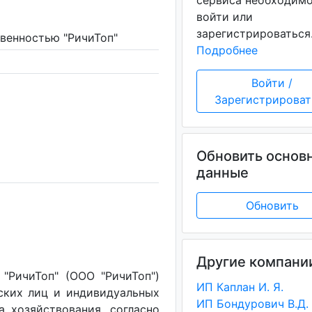
сервиса необходим
войти или
зарегистрироваться
венностью "РичиТоп"
Подробнее
Войти /
Зарегистрироват
Обновить основ
данные
Обновить
Другие компани
"РичиТоп" (ООО "РичиТоп")
ИП Каплан И. Я.
ских лиц и индивидуальных
ИП Бондурович В.Д.
а хозяйствования, согласно