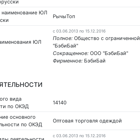
орусски
 наименование ЮЛ
РычыТоп
сски
c 03.06.2013 по 15.12.2016
Полное:
Общество с ограниченной
аименования ЮЛ
"БэбиБай"
Сокращенное:
ООО "БэбиБай"
Фирменное:
БэбиБай
ЕЯТЕЛЬНОСТИ
ого вида
14140
сти по ОКЭД
ние основного
Оптовая торговля одеждой
льности по ОКЭД
c 03.06.2013 по 15.12.2016
иды деятельности