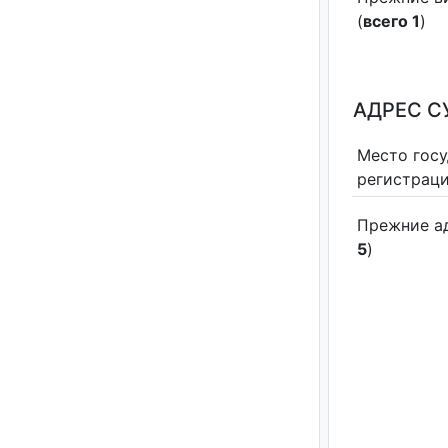
(
всего 1
)
АДРЕС С
Место гос
регистрац
Прежние а
5
)