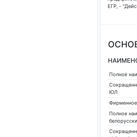
ЕГР, - "Дей
ОСНО
НАИМЕНО
Полное на
Сокращенн
ЮЛ
Фирменное
Полное на
белорусск
Сокращенн