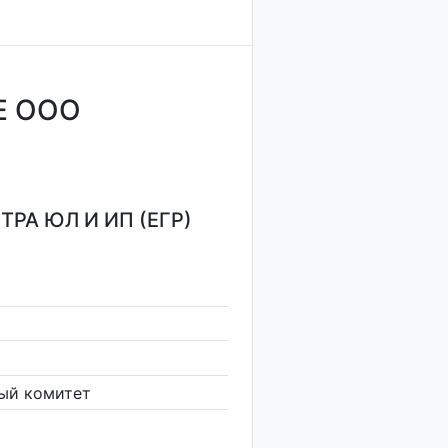
Е ООО
РА ЮЛ И ИП (ЕГР)
ый комитет