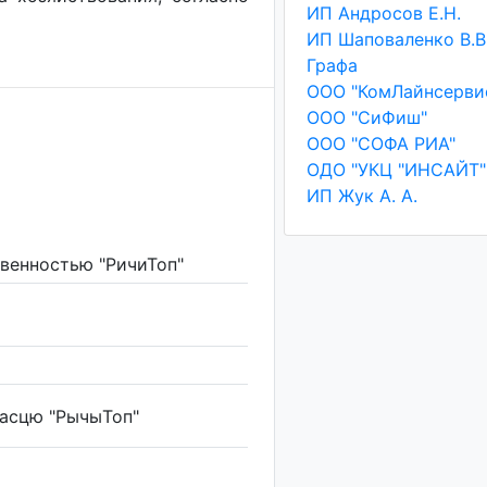
ИП Андросов Е.Н.
ИП Шаповаленко В.В
Графа
ООО "КомЛайнсерви
ООО "СиФиш"
ООО "СОФА РИА"
ОДО "УКЦ "ИНСАЙТ"
ИП Жук А. А.
венностью "РичиТоп"
насцю "РычыТоп"