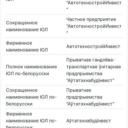
"АвтотехностройИнвест
"
Частное предприятие
Сокращенное
"АвтотехностройИнвест
наименование ЮЛ
"
Фирменное
АвтотехностройИнвест
наименование ЮЛ
Прыватнае гандлёва-
Полное наименование
транспартнае ўнітарнае
ЮЛ по-белорусски
прадпрыемства
"АўтатэхнабудІнвест"
Сокращенное
Прыватнае
наименование ЮЛ по-
прадпрыемства
белорусски
"АўтатэхнабудІнвест"
Фирменное
наименование ЮЛ по-
АўтатэхнабудІнвест
белорусски