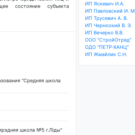
ИП Яскевич И.А.
ущее состояние субъекта
ИП Павловский И. М
ИП Трусевич А. В.
ИП Черноокий В. Э.
ИП Вечерко В.В.
ООО "СтройОтряд"
ОДО "ПЕТР-ХАНЦ"
ИП Жмайлик С.Н.
азования "Средняя школа
ярэдняя школа №5 г.Ліды"