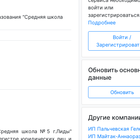
сервиса необходим
войти или
зарегистрироваться
азования "Средняя школа
Подробнее
Войти /
Зарегистрироват
Обновить основ
данные
Обновить
Другие компани
Средняя школа №5 г.Лиды"
егистре юридических лиц и