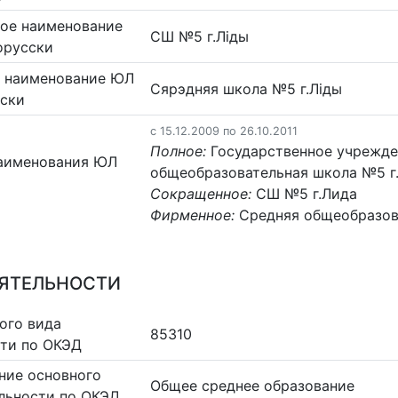
ое наименование
СШ №5 г.Ліды
орусски
 наименование ЮЛ
Сярэдняя школа №5 г.Ліды
сски
c 15.12.2009 по 26.10.2011
Полное:
Государственное учрежде
аименования ЮЛ
общеобразовательная школа №5 г
Сокращенное:
СШ №5 г.Лида
Фирменное:
Средняя общеобразов
ЕЯТЕЛЬНОСТИ
ого вида
85310
сти по ОКЭД
ние основного
Общее среднее образование
льности по ОКЭД