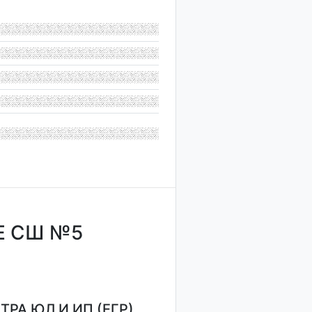
Е СШ №5
РА ЮЛ И ИП (ЕГР)