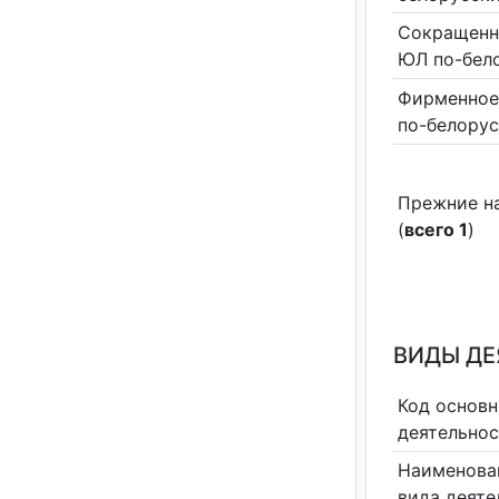
Сокращенн
ЮЛ по-бел
Фирменное
по-белору
Прежние н
(
всего 1
)
ВИДЫ Д
Код основн
деятельно
Наименова
вида деяте