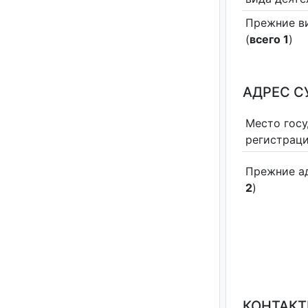
Прежние в
(
всего 1
)
АДРЕС С
Место гос
регистрац
Прежние а
2
)
КОНТАКТ