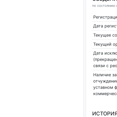
по состоянию 
Регистрац
Дата реги
Текущее со
Текущий ор
Дата исклю
(прекращен
связи с ре
Наличие за
отчуждение
уставном 
коммерчес
ИСТОРИЯ