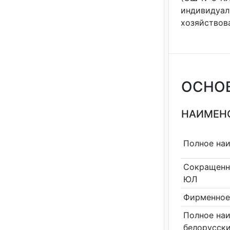
индивидуа
хозяйствова
ОСНО
НАИМЕНО
Полное на
Сокращенн
ЮЛ
Фирменное
Полное на
белорусск