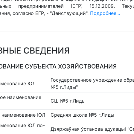
льных предпринимателей (ЕГР) 15.12.2009. Тек
ния, согласно ЕГР, - "Действующий".
Подробнее...
ВНЫЕ СВЕДЕНИЯ
ВАНИЕ СУБЪЕКТА ХОЗЯЙСТВОВАНИЯ
Государственное учреждение обр
именование ЮЛ
№5 г.Лиды"
ое наименование
СШ №5 г.Лиды
 наименование ЮЛ
Средняя школа №5 г.Лиды
именование ЮЛ по-
Дзяржаўная ўстанова адукацыі "С
и