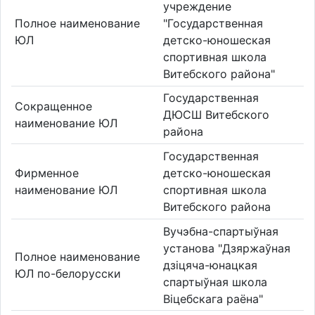
учреждение
Полное наименование
"Государственная
ЮЛ
детско-юношеская
спортивная школа
Витебского района"
Государственная
Сокращенное
ДЮСШ Витебского
наименование ЮЛ
района
Государственная
Фирменное
детско-юношеская
наименование ЮЛ
спортивная школа
Витебского района
Вучэбна-спартыўная
установа "Дзяржаўная
Полное наименование
дзіцяча-юнацкая
ЮЛ по-белорусски
спартыўная школа
Віцебскага раёна"