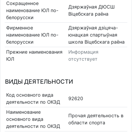
Сокращенное
Дзяржаўная ДЮСШ
наименование ЮЛ по-
Віцебскага раёна
белорусски
Фирменное
Дзяржаўная дзіцяча-
наименование ЮЛ по-
юнацкая спартыўная
белорусски
школа Віцебскага раёна
Прежние наименования
Информация
ЮЛ
отсутствует
ВИДЫ ДЕЯТЕЛЬНОСТИ
Код основного вида
92620
деятельности по ОКЭД
Наименование
Прочая деятельность в
основного вида
области спорта
деятельности по ОКЭД