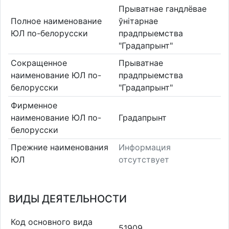
Прыватнае гандлёвае
Полное наименование
ўнітарнае
ЮЛ по-белорусски
прадпрыемства
"Градапрынт"
Сокращенное
Прыватнае
наименование ЮЛ по-
прадпрыемства
белорусски
"Градапрынт"
Фирменное
наименование ЮЛ по-
Градапрынт
белорусски
Прежние наименования
Информация
ЮЛ
отсутствует
ВИДЫ ДЕЯТЕЛЬНОСТИ
Код основного вида
51909