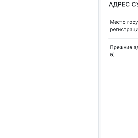
АДРЕС С
Место гос
регистрац
Прежние а
5
)