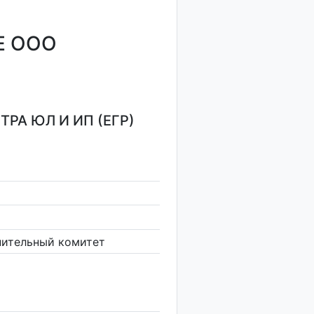
Е ООО
РА ЮЛ И ИП (ЕГР)
нительный комитет