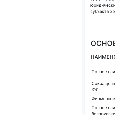
юридически
субъекта хо
ОСНО
НАИМЕНО
Полное на
Сокращенн
ЮЛ
Фирменное
Полное на
белорусск