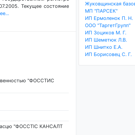
07.2005. Текущее состояние
МП "ПАРСЕК"
е...
ИП Ермоленок П. Н.
ООО "ТаргетГрупп"
ИП Зоциков М. Г.
ИП Шеметюк Л.В.
ИП Шнитко Е.А.
ИП Борисовец С. Г.
ственностью "ФОССТИС
знасцю "ФОССТІС КАНСАЛТ