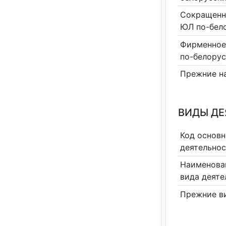
Сокращенн
ЮЛ по-бел
Фирменное
по-белору
Прежние н
ВИДЫ Д
Код основн
деятельно
Наименова
вида деяте
Прежние в