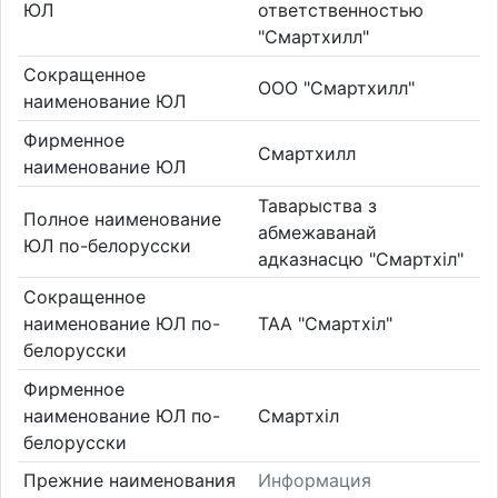
ЮЛ
ответственностью
"Смартхилл"
Сокращенное
ООО "Смартхилл"
наименование ЮЛ
Фирменное
Смартхилл
наименование ЮЛ
Таварыства з
Полное наименование
абмежаванай
ЮЛ по-белорусски
адказнасцю "Смартхіл"
Сокращенное
наименование ЮЛ по-
ТАА "Смартхіл"
белорусски
Фирменное
наименование ЮЛ по-
Смартхіл
белорусски
Прежние наименования
Информация