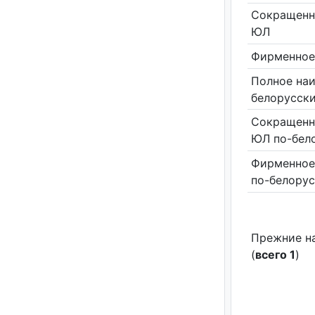
Сокращенн
ЮЛ
Фирменное
Полное на
белорусск
Сокращенн
ЮЛ по-бел
Фирменное
по-белору
Прежние н
(
всего 1
)