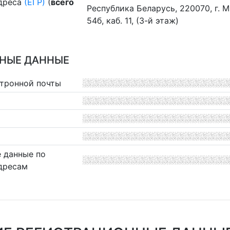
дреса
(ЕГР)
(
всего
Республика Беларусь, 220070, г. Ми
54б, каб. 11, (3-й этаж)
НЫЕ ДАННЫЕ
ктронной почты
 данные по
дресам