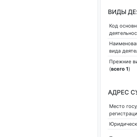
ВИДЫ Д
Код основн
деятельно
Наименова
вида деяте
Прежние в
(
всего 1
)
АДРЕС С
Место гос
регистрац
Юридическ