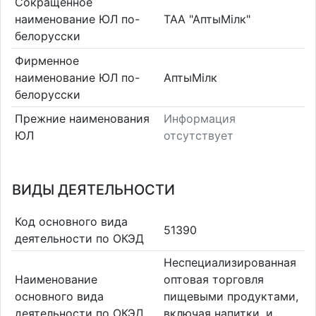
Сокращенное
наименование ЮЛ по-
ТАА "АптыМілк"
белорусски
Фирменное
наименование ЮЛ по-
АптыМілк
белорусски
Прежние наименования
Информация
ЮЛ
отсутствует
ВИДЫ ДЕЯТЕЛЬНОСТИ
Код основного вида
51390
деятельности по ОКЭД
Неспециализированная
Наименование
оптовая торговля
основного вида
пищевыми продуктами,
деятельности по ОКЭД
включая напитки, и