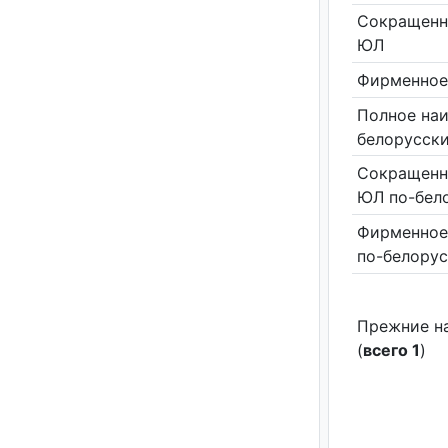
Сокращенн
ЮЛ
Фирменное
Полное на
белорусск
Сокращенн
ЮЛ по-бел
Фирменное
по-белору
Прежние н
(
всего 1
)