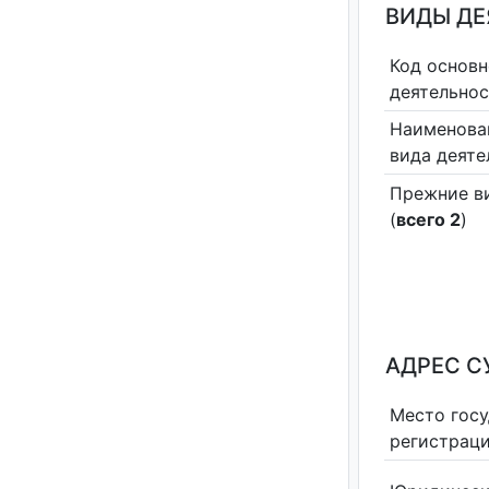
ВИДЫ Д
Код основн
деятельно
Наименова
вида деяте
Прежние в
(
всего 2
)
АДРЕС С
Место гос
регистрац