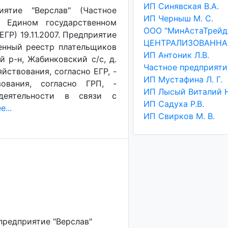
ИП Синявская В.А.
иятие "Верслав" (Частное
ИП Черныш М. С.
в Едином государственном
ООО "МинАстаТрейд
ГР) 19.11.2007. Предприятие
венный реестр плательщиков
ИП Антоник Л.В.
й р-н, Жабинковский с/с, д.
яйствования, согласно ЕГР, -
ИП Мустафина Л. Г.
ования, согласно ГРП, -
деятельности в связи с
ИП Садуха Р.В.
...
ИП Свирков М. В.
предприятие "Верслав"