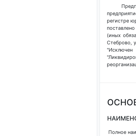
Пред
предприят
регистре ю
поставлено
(иных обяза
Стеброво, у
"Исключен
"Ликвидир
реорганизаци
ОСНО
НАИМЕНО
Полное на