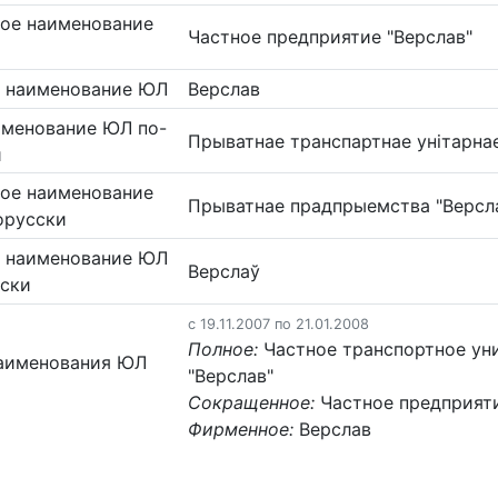
ое наименование
Частное предприятие "Верслав"
 наименование ЮЛ
Верслав
именование ЮЛ по-
Прыватнае транспартнае унітарна
и
ое наименование
Прыватнае прадпрыемства "Версл
орусски
 наименование ЮЛ
Верслаў
сски
c 19.11.2007 по 21.01.2008
Полное:
Частное транспортное ун
аименования ЮЛ
"Верслав"
Сокращенное:
Частное предприяти
Фирменное:
Верслав