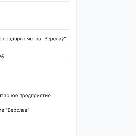
е прадпрыемства "Верслаў"
аў"
итарное предприятие
е "Верслав"