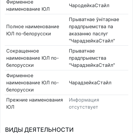
Фирменное
ЧародейкаСтайл
наименование ЮЛ
Прыватнае ўнітарнае
Полное наименование
прадпрыемства па
ЮЛ по-белорусски
аказанню паслуг
"ЧарадзейкаСтайл"
Сокращенное
Прыватнае
наименование ЮЛ по-
прадпрыемства
белорусски
"ЧарадзейкаСтайл"
Фирменное
наименование ЮЛ по-
ЧарадзейкаСтайл
белорусски
Прежние наименования
Информация
ЮЛ
отсутствует
ВИДЫ ДЕЯТЕЛЬНОСТИ