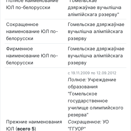
Полное наименование
"Гомельскае
ЮЛ по-белорусски
дзяржаўнае вучылішча
алімпійскага рэзерву"
Сокращенное
Гомельскае дзяржаўнае
наименование ЮЛ по-
вучылішча алімпійскага
белорусски
рэзерву
Фирменное
Гомельскае дзяржаўнае
наименование ЮЛ по-
вучылішча алімпійскага
белорусски
рэзерву
c 19.11.2009 по 12.09.2012
Полное:
Учреждение
образования
"Гомельское
государственное
училище олимпийского
резерва"
Прежние наименования
Сокращенное:
УО
ЮЛ (
всего 5
)
"ГГУОР"