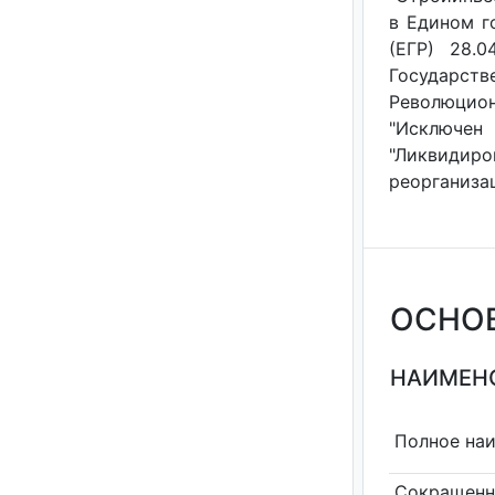
в Едином г
(ЕГР) 28.0
Государств
Революцион
"Исключен
"Ликвидир
реорганизац
ОСНО
НАИМЕНО
Полное на
Сокращенн