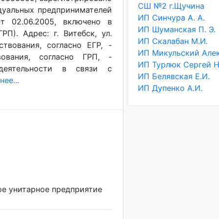
СШ №2 г.Щучина
дуальных предпринимателей
ИП Синчура А. А.
т 02.06.2005, включено в
ИП Шуманская П. Э.
П). Адрес: г. Витебск, ул.
ИП Скалабан М.И.
твования, согласно ЕГР, -
ования, согласно ГРП, -
деятельности в связи с
ИП Белявская Е.И.
ее...
ИП Дупенко А.И.
ое унитарное предприятие