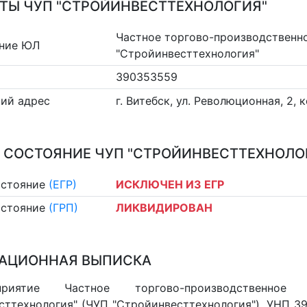
ТЫ ЧУП "СТРОЙИНВЕСТТЕХНОЛОГИЯ"
Частное торгово-производственн
ние ЮЛ
"Стройинвесттехнология"
390353559
ий адрес
г. Витебск, ул. Революционная, 2, к
 СОСТОЯНИЕ ЧУП "СТРОЙИНВЕСТТЕХНОЛО
остояние
(ЕГР)
ИСКЛЮЧЕН ИЗ ЕГР
остояние
(ГРП)
ЛИКВИДИРОВАН
АЦИОННАЯ ВЫПИСКА
приятие Частное торгово-производственное 
сттехнология" (ЧУП "Стройинвесттехнология"), УНП 3