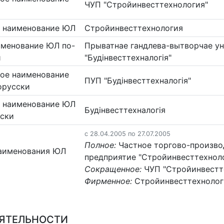
ЧУП "Стройинвесттехнология"
 наименование ЮЛ
Стройинвесттехнология
именование ЮЛ по-
Прыватнае гандлева-вытворчае у
и
"Будінвесттехналогія"
ое наименование
ПУП "Будінвесттехналогія"
орусски
 наименование ЮЛ
Будінвесттехналогія
сски
c 28.04.2005 по 27.07.2005
Полное:
Частное торгово-произво
аименования ЮЛ
предприятие "Стройинвесттехнол
Сокращенное:
ЧУП "Стройинвестт
Фирменное:
Стройинвесттехнолог
ЕЯТЕЛЬНОСТИ