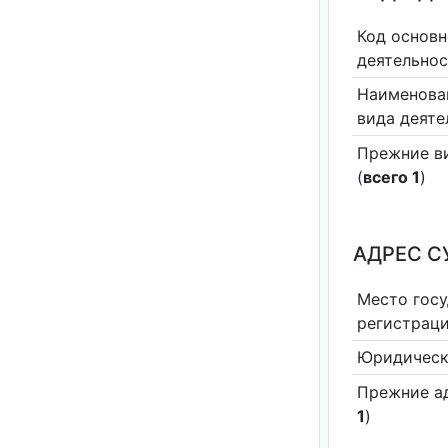
Код основн
деятельно
Наименова
вида деяте
Прежние в
(
всего 1
)
АДРЕС С
Место гос
регистрац
Юридическ
Прежние а
1
)