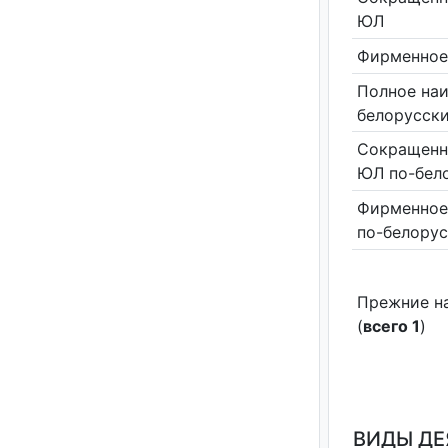
ЮЛ
Фирменное
Полное на
белорусск
Сокращенн
ЮЛ по-бел
Фирменное
по-белору
Прежние н
(
всего 1
)
ВИДЫ Д