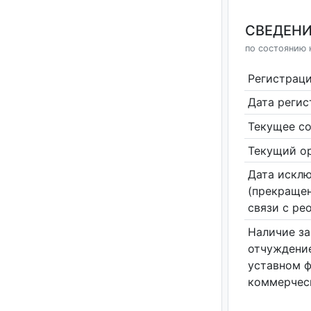
СВЕДЕНИ
по состоянию н
Регистрац
Дата реги
Текущее со
Текущий ор
Дата исклю
(прекращен
связи с ре
Наличие за
отчуждение
уставном 
коммерчес