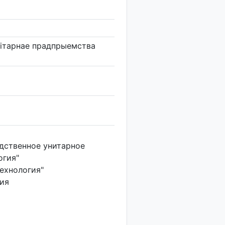
нiтарнае прадпрыемства
дственное унитарное
огия"
ехнология"
ия