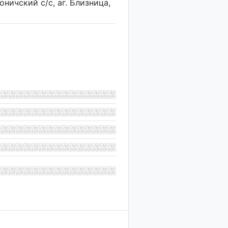
оничский с/с, аг. Близница,