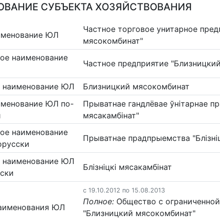
ВАНИЕ СУБЪЕКТА ХОЗЯЙСТВОВАНИЯ
Частное торговое унитарное пред
именование ЮЛ
мясокомбинат"
ое наименование
Частное предприятие "Близницки
 наименование ЮЛ
Близницкий мясокомбинат
именование ЮЛ по-
Прыватнае гандлёвае ўнітарнае пр
и
мясакамбінат"
ое наименование
Прыватнае прадпрыемства "Блізніц
орусски
 наименование ЮЛ
Блізніцкі мясакамбінат
сски
c 19.10.2012 по 15.08.2013
Полное:
Общество с ограниченной
аименования ЮЛ
"Близницкий мясокомбинат"