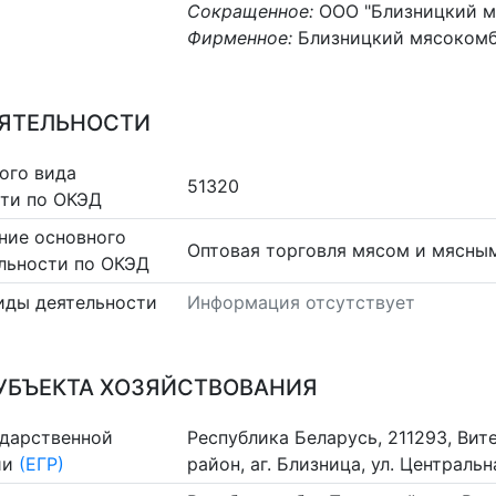
Сокращенное:
ООО "Близницкий м
Фирменное:
Близницкий мясокомб
ЕЯТЕЛЬНОСТИ
ого вида
51320
сти по ОКЭД
ние основного
Оптовая торговля мясом и мясны
льности по ОКЭД
иды деятельности
Информация отсутствует
УБЪЕКТА ХОЗЯЙСТВОВАНИЯ
ударственной
Республика Беларусь, 211293, Вит
ии
(ЕГР)
район, аг. Близница, ул. Центральна