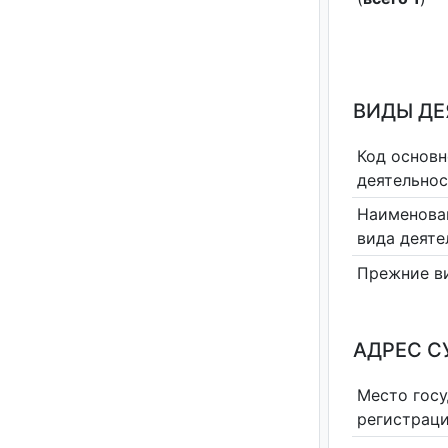
ВИДЫ Д
Код основн
деятельно
Наименова
вида деяте
Прежние в
АДРЕС С
Место гос
регистрац