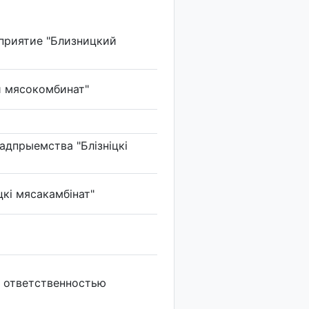
приятие "Близницкий
й мясокомбинат"
адпрыемства "Блізніцкі
кі мясакамбінат"
 ответственностью