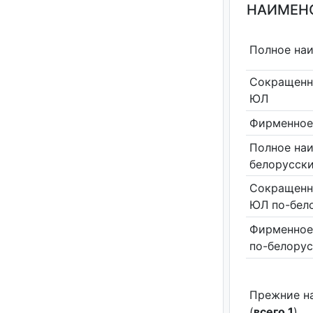
НАИМЕНО
Полное на
Сокращенн
ЮЛ
Фирменное
Полное на
белорусск
Сокращенн
ЮЛ по-бел
Фирменное
по-белору
Прежние н
(
всего 1
)