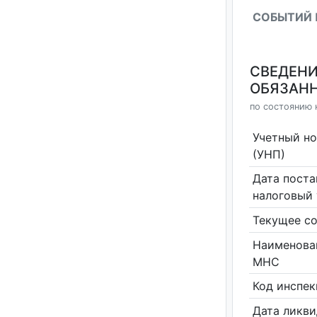
СОБЫТИЙ 
СВЕДЕНИ
ОБЯЗАНН
по состоянию н
Учетный н
(УНП)
Дата поста
налоговый 
Текущее со
Наименова
МНС
Код инспе
Дата ликв