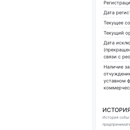
Регистрац
Дата реги
Текущее со
Текущий ор
Дата исклю
(прекращен
связи с ре
Наличие за
отчуждение
уставном 
коммерчес
ИСТОРИЯ
История событ
предпринимат