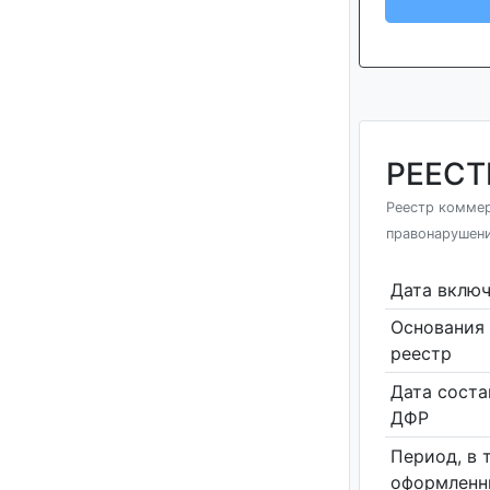
РЕЕСТ
Реестр комме
правонарушени
Дата включ
Основания 
реестр
Дата соста
ДФР
Период, в 
оформленн