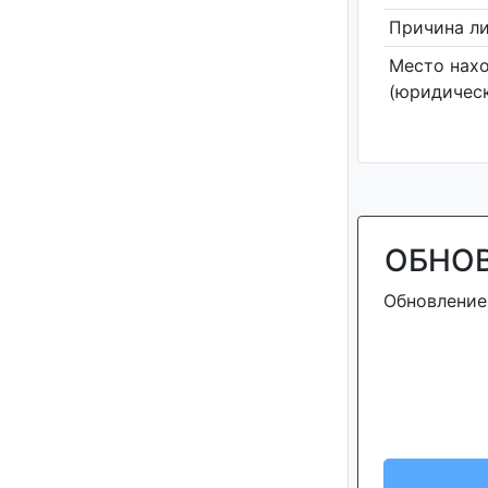
Причина л
Место нах
(юридическ
ОБНО
Обновление