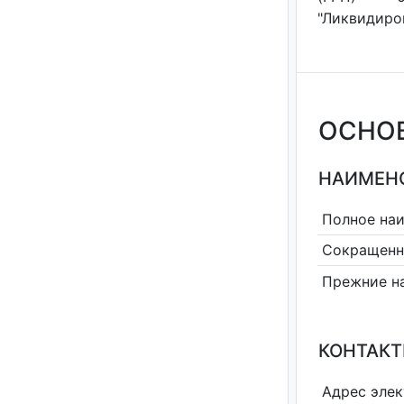
"Ликвидиров
ОСНО
НАИМЕНО
Полное на
Сокращенн
Прежние н
КОНТАКТ
Адрес эле