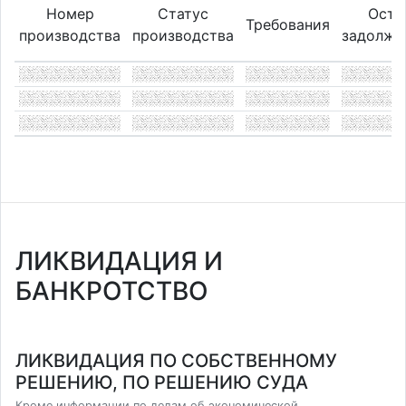
Номер
Статус
Оста
Требования
производства
производства
задолже
ЛИКВИДАЦИЯ И
БАНКРОТСТВО
ЛИКВИДАЦИЯ ПО СОБСТВЕННОМУ
РЕШЕНИЮ, ПО РЕШЕНИЮ СУДА
Кроме информации по делам об экономической