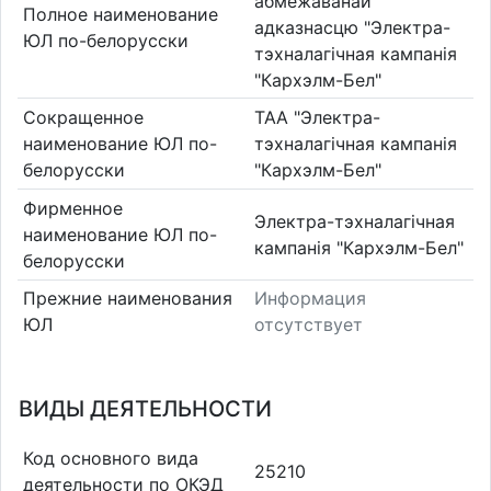
абмежаванай
Полное наименование
адказнасцю "Электра-
ЮЛ по-белорусски
тэхналагічная кампанія
"Кархэлм-Бел"
Сокращенное
ТАА "Электра-
наименование ЮЛ по-
тэхналагічная кампанія
белорусски
"Кархэлм-Бел"
Фирменное
Электра-тэхналагічная
наименование ЮЛ по-
кампанія "Кархэлм-Бел"
белорусски
Прежние наименования
Информация
ЮЛ
отсутствует
ВИДЫ ДЕЯТЕЛЬНОСТИ
Код основного вида
25210
деятельности по ОКЭД